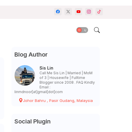
Blog Author
Sis Lin
Call Me Sis Lin | Married | MoM
of 3 | Housewife | Fulltime
Blogger since 2008 . FAQ Kindly
Email :
linmdnoor[at]gmail[dot]com
Johor Bahru , Pasir Gudang, Malaysia
Social Plugin