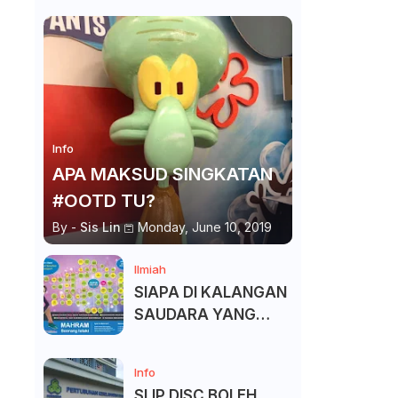
Info
APA MAKSUD SINGKATAN
#OOTD TU?
By -
Sis Lin
Monday, June 10, 2019
Ilmiah
SIAPA DI KALANGAN
SAUDARA YANG
KITA BOLEH DAN
TAK BOLEH SALAM ?
Info
SLIP DISC BOLEH