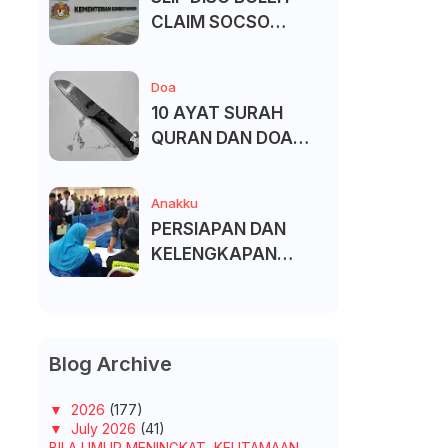
CLAIM SOCSO
(PERKESO) -
KECACATAN KEKAL
Doa
10 AYAT SURAH
QURAN DAN DOA
UNTUK ELAK SIHIR
Anakku
PERSIAPAN DAN
KELENGKAPAN
MENDAFTAR MASUK
UNIVERSITI/POLITEK
NIK/KOLEJ
Blog Archive
▼
2026
(177)
▼
July 2026
(41)
BILA UMUR MENINGKAT, KEUTAMAAN