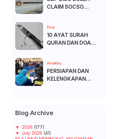
CLAIM SOCSO
(PERKESO) -
KECACATAN KEKAL
Doa
10 AYAT SURAH
QURAN DAN DOA
UNTUK ELAK SIHIR
Anakku
PERSIAPAN DAN
KELENGKAPAN
MENDAFTAR MASUK
UNIVERSITI/POLITEK
NIK/KOLEJ
Blog Archive
▼
2026
(177)
▼
July 2026
(41)
BILA UMUR MENINGKAT, KEUTAMAAN