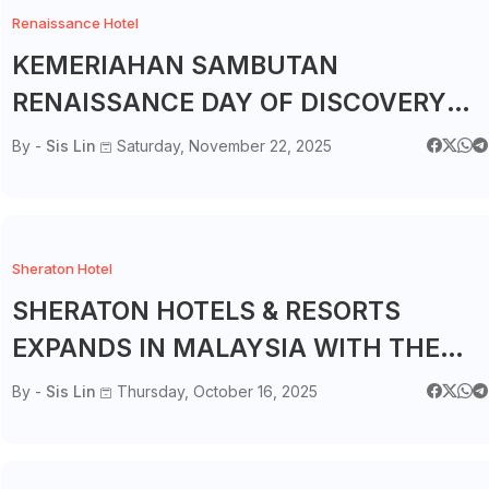
Renaissance Hotel
KEMERIAHAN SAMBUTAN
RENAISSANCE DAY OF DISCOVERY
(RDOD'25) DI RENAISSANCE JOHOR
By -
Sis Lin
Saturday, November 22, 2025
BAHRU HOTEL
Sheraton Hotel
SHERATON HOTELS & RESORTS
EXPANDS IN MALAYSIA WITH THE
OPENING OF SHERATON JOHOR
By -
Sis Lin
Thursday, October 16, 2025
BAHRU