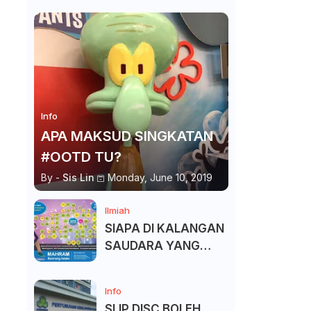
Info
APA MAKSUD SINGKATAN
#OOTD TU?
By -
Sis Lin
Monday, June 10, 2019
Ilmiah
SIAPA DI KALANGAN
SAUDARA YANG
KITA BOLEH DAN
TAK BOLEH SALAM ?
Info
SLIP DISC BOLEH