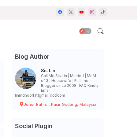
Blog Author
Sis Lin
Call Me Sis Lin | Married | MoM
of 3 | Housewife | Fulltime
Blogger since 2008 . FAQ Kindly
Email :
linmdnoor[at]gmail[dot]com
Johor Bahru , Pasir Gudang, Malaysia
Social Plugin