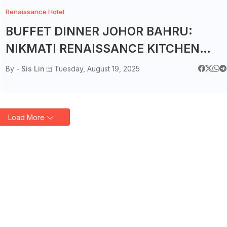
Renaissance Hotel
BUFFET DINNER JOHOR BAHRU:
NIKMATI RENAISSANCE KITCHEN
DINNER BUFFET DI RENAISSANCE
By -
Sis Lin
Tuesday, August 19, 2025
JOHOR BAHRU HOTEL!
Load More