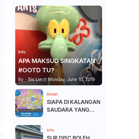
Info
APA MAKSUD SINGKATAN
#OOTD TU?
By -
Sis Lin
Monday, June 10, 2019
Ilmiah
SIAPA DI KALANGAN
SAUDARA YANG
KITA BOLEH DAN
TAK BOLEH SALAM ?
Info
SLIP DISC BOLEH