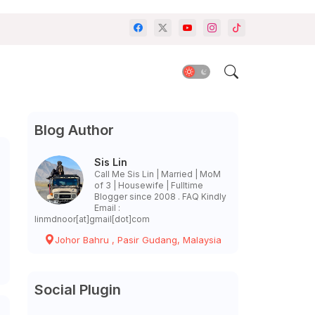
Blog Author
Sis Lin
Call Me Sis Lin | Married | MoM
of 3 | Housewife | Fulltime
Blogger since 2008 . FAQ Kindly
Email :
linmdnoor[at]gmail[dot]com
Johor Bahru , Pasir Gudang, Malaysia
Social Plugin