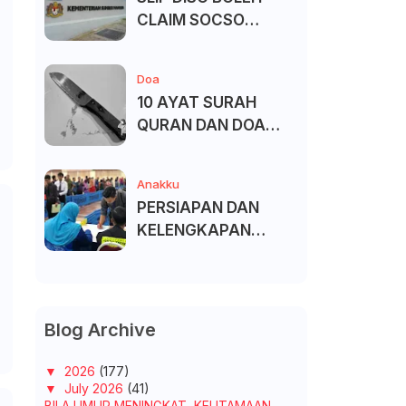
CLAIM SOCSO
(PERKESO) -
KECACATAN KEKAL
Doa
10 AYAT SURAH
QURAN DAN DOA
UNTUK ELAK SIHIR
Anakku
PERSIAPAN DAN
KELENGKAPAN
MENDAFTAR MASUK
UNIVERSITI/POLITEK
NIK/KOLEJ
Blog Archive
▼
2026
(177)
▼
July 2026
(41)
BILA UMUR MENINGKAT, KEUTAMAAN