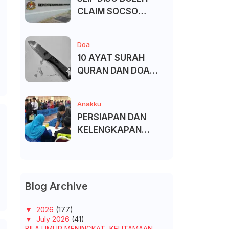
CLAIM SOCSO
(PERKESO) -
KECACATAN KEKAL
Doa
10 AYAT SURAH
QURAN DAN DOA
UNTUK ELAK SIHIR
Anakku
PERSIAPAN DAN
KELENGKAPAN
MENDAFTAR MASUK
UNIVERSITI/POLITEK
NIK/KOLEJ
Blog Archive
▼
2026
(177)
▼
July 2026
(41)
BILA UMUR MENINGKAT, KEUTAMAAN