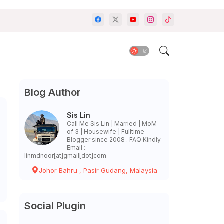
Blog Author
Sis Lin
Call Me Sis Lin | Married | MoM
of 3 | Housewife | Fulltime
Blogger since 2008 . FAQ Kindly
Email :
linmdnoor[at]gmail[dot]com
Johor Bahru , Pasir Gudang, Malaysia
Social Plugin