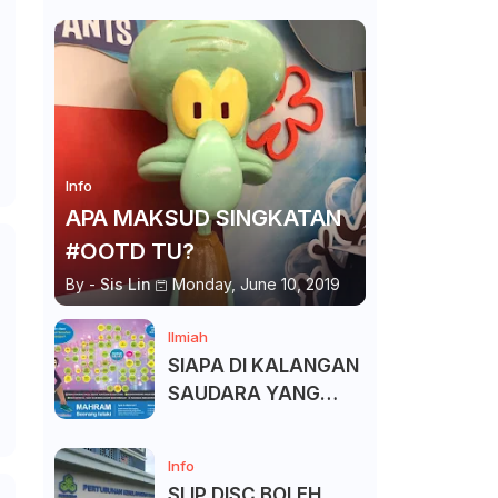
Info
APA MAKSUD SINGKATAN
#OOTD TU?
By -
Sis Lin
Monday, June 10, 2019
Ilmiah
SIAPA DI KALANGAN
SAUDARA YANG
KITA BOLEH DAN
TAK BOLEH SALAM ?
Info
SLIP DISC BOLEH