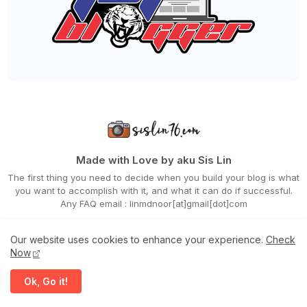
►
August 2023
(41)
►
July 2023
(40)
►
June 2023
(32)
►
May 2023
(19)
►
April 2023
(29)
►
March 2023
(86)
►
February 2023
(42)
►
January 2023
(42)
►
2022
(575)
►
December 2022
(51)
►
November 2022
(27)
►
October 2022
(35)
►
September 2022
(45)
Made with Love by aku Sis Lin
►
August 2022
(47)
The first thing you need to decide when you build your blog is what
►
July 2022
(54)
you want to accomplish with it, and what it can do if successful.
►
June 2022
(63)
Any FAQ email : linmdnoor[at]gmail[dot]com
►
May 2022
(31)
►
April 2022
(71)
►
March 2022
(45)
Our website uses cookies to enhance your experience.
Check
►
February 2022
(54)
Now
►
January 2022
(52)
►
2021
(745)
Ok, Go it!
►
December 2021
(43)
Home
Contact Us
Disclaimer
Privacy Policy
►
November 2021
(36)