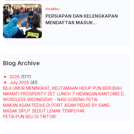
Anakku
PERSIAPAN DAN KELENGKAPAN
MENDAFTAR MASUK
UNIVERSITI/POLITEKNIK/KOLEJ
Blog Archive
▼
2026
(177)
▼
July 2026
(41)
BILA UMUR MENINGKAT, KEUTAMAAN HIDUP PUN BERUBAH
NIKMATI PROSPERITY SET LUNCH 7 HIDANGAN KANTONIS D...
WORDLESS WEDNESDAY - NASI GORENG PETAI
MAKAN ASAM PEDAS DI PORT ASAM PEDAS BY SANG
MASAK SIPUT SEDUT LEMAK TEMPOYAK
PETAI PUN BELI DI TIKTOK!
KOPI UNTUK ABAH
TAK SEMUA KAWAN PERLU TAHU SEMUA TENTANG HIDUP KITA
MASAK LEMAK PISANG MUDA - SUAMI PUJI SEDAP