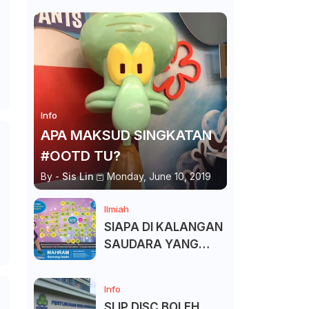
Info
APA MAKSUD SINGKATAN
#OOTD TU?
By -
Sis Lin
Monday, June 10, 2019
Ilmiah
SIAPA DI KALANGAN
SAUDARA YANG
KITA BOLEH DAN
TAK BOLEH SALAM ?
Info
SLIP DISC BOLEH