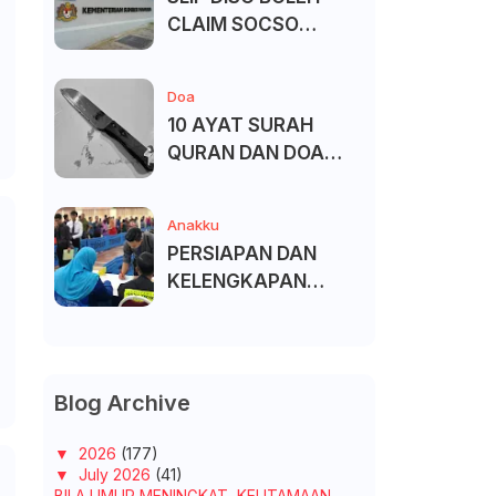
CLAIM SOCSO
(PERKESO) -
KECACATAN KEKAL
Doa
10 AYAT SURAH
QURAN DAN DOA
UNTUK ELAK SIHIR
Anakku
PERSIAPAN DAN
KELENGKAPAN
MENDAFTAR MASUK
UNIVERSITI/POLITEK
NIK/KOLEJ
Blog Archive
▼
2026
(177)
▼
July 2026
(41)
BILA UMUR MENINGKAT, KEUTAMAAN