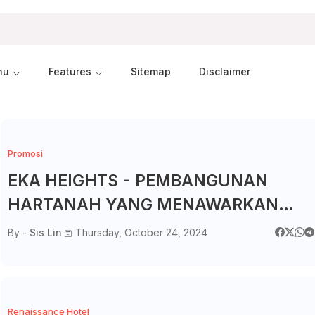
nu
Features
Sitemap
Disclaimer
Promosi
EKA HEIGHTS - PEMBANGUNAN
HARTANAH YANG MENAWARKAN
GAYA HIDUP MEWAH DI TENGAH
By -
Sis Lin
Thursday, October 24, 2024
BANDAR
Renaissance Hotel