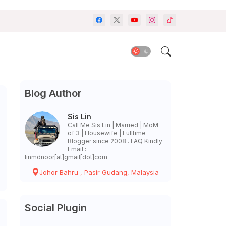
Blog Author
Sis Lin
Call Me Sis Lin | Married | MoM
of 3 | Housewife | Fulltime
Blogger since 2008 . FAQ Kindly
Email :
linmdnoor[at]gmail[dot]com
Johor Bahru , Pasir Gudang, Malaysia
Social Plugin