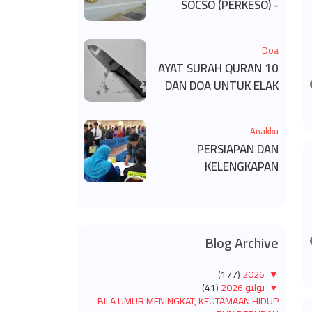
SOCSO (PERKESO) -
KECACATAN KEKAL
Doa
10 AYAT SURAH QURAN
DAN DOA UNTUK ELAK
SIHIR
Anakku
PERSIAPAN DAN
KELENGKAPAN
MENDAFTAR MASUK
UNIVERSITI/POLITEKNIK
/KOLEJ
Blog Archive
(177)
2026
▼
▼
يوليو 2026
(41)
BILA UMUR MENINGKAT, KEUTAMAAN HIDUP