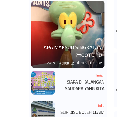
Info
APA MAKSUD SINGKATAN
#OOTD TU?
By -
Sis Lin
الاثنين, يونيو 10, 2019
Ilmiah
SIAPA DI KALANGAN
SAUDARA YANG KITA
BOLEH DAN TAK BOLEH
SALAM ?
Info
SLIP DISC BOLEH CLAIM