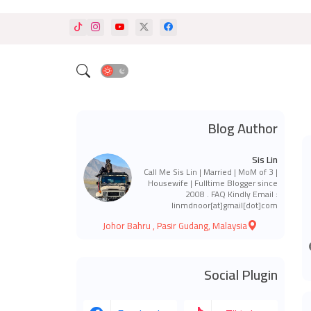
Blog Author
Sis Lin
Call Me Sis Lin | Married | MoM of 3 |
Housewife | Fulltime Blogger since
2008 . FAQ Kindly Email :
linmdnoor[at]gmail[dot]com
Johor Bahru , Pasir Gudang, Malaysia
Social Plugin