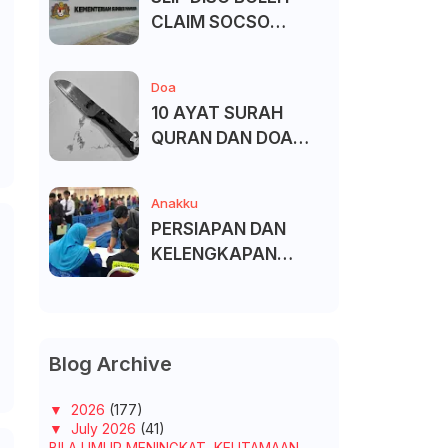
CLAIM SOCSO
(PERKESO) -
KECACATAN KEKAL
Doa
10 AYAT SURAH
QURAN DAN DOA
UNTUK ELAK SIHIR
Anakku
PERSIAPAN DAN
KELENGKAPAN
MENDAFTAR MASUK
UNIVERSITI/POLITEK
NIK/KOLEJ
Blog Archive
▼
2026
(177)
▼
July 2026
(41)
BILA UMUR MENINGKAT, KEUTAMAAN