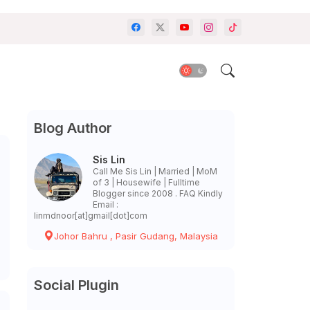
Blog Author
Sis Lin
Call Me Sis Lin | Married | MoM
of 3 | Housewife | Fulltime
Blogger since 2008 . FAQ Kindly
Email :
linmdnoor[at]gmail[dot]com
Johor Bahru , Pasir Gudang, Malaysia
Social Plugin