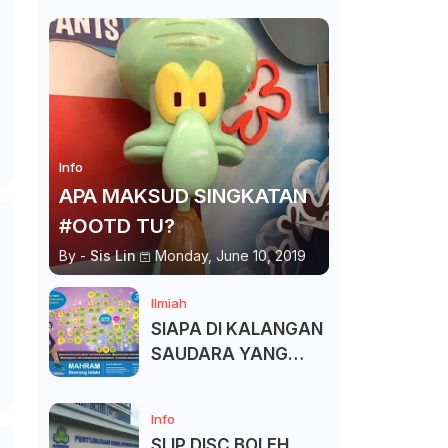
Info
APA MAKSUD SINGKATAN
#OOTD TU?
By -
Sis Lin
Monday, June 10, 2019
Ilmiah
SIAPA DI KALANGAN
SAUDARA YANG
KITA BOLEH DAN
TAK BOLEH SALAM ?
Info
SLIP DISC BOLEH