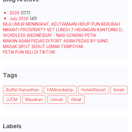
▼
2026
(177)
▼
July 2026
(41)
BILA UMUR MENINGKAT, KEUTAMAAN HIDUP PUN BERUBAH
NIKMATI PROSPERITY SET LUNCH 7 HIDANGAN KANTONIS D...
WORDLESS WEDNESDAY - NASI GORENG PETAI
MAKAN ASAM PEDAS DI PORT ASAM PEDAS BY SANG
MASAK SIPUT SEDUT LEMAK TEMPOYAK
PETAI PUN BELI DI TIKTOK!
KOPI UNTUK ABAH
TAK SEMUA KAWAN PERLU TAHU SEMUA TENTANG HIDUP KITA
MASAK LEMAK PISANG MUDA - SUAMI PUJI SEDAP
Tags
SUAMI BELIKAN KUALI BARU LAGI - KUALI DATO ALIFF S...
WORDLESS WEDNESDAY - PAN THOSAI (UTTAPAM)
CUTI HARI HOL - PAGI-PAGI CARI IKAN
Buffet Ramadhan
FAMmediatrip
Hotel/Resort
Ilmiah
MASAK ASAM PEDAS IKAN DURI, REZEKI ADA TELURNYA SE...
PAGI ISNIN KE KLINIK KESIHATAN TAMAN CENDANA
JJCM
Masakan
Umrah
iSihat
ST ROSYAM MART BAKAL MEMBUKA PASAR RAYA
PERTAMANYA...
MAKAN-MAKAN DI NASI LEMAK ATAS BUKIT, MEMANG SEDAP!
A POCKET FULL OF CRAVINGS - HOW DOMINO'S MALAYSIA ...
TADABBUR SURAH AL-ANBIYA' AYAT 20, 21 DAN 22
Labels
WORDLESS WEDNESDAY - CORNDOUGH