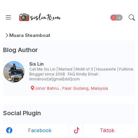
Muara Steamboat
Blog Author
Sis Lin
Call Me Sis Lin | Married | MoM of 3 | Housewife | Fulltime
Blogger since 2008 . FAQ Kindly Email :
linmdnoor[at]gmail[dot]com
Johor Bahru , Pasir Gudang, Malaysia
Social Plugin
Facebook
Tiktok