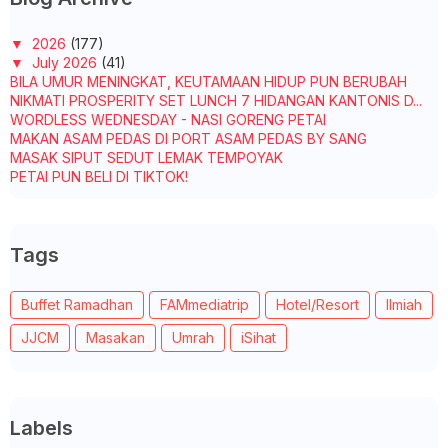
▼
2026
(177)
▼
July 2026
(41)
BILA UMUR MENINGKAT, KEUTAMAAN HIDUP PUN BERUBAH
NIKMATI PROSPERITY SET LUNCH 7 HIDANGAN KANTONIS D...
WORDLESS WEDNESDAY - NASI GORENG PETAI
MAKAN ASAM PEDAS DI PORT ASAM PEDAS BY SANG
MASAK SIPUT SEDUT LEMAK TEMPOYAK
PETAI PUN BELI DI TIKTOK!
KOPI UNTUK ABAH
TAK SEMUA KAWAN PERLU TAHU SEMUA TENTANG HIDUP KITA
MASAK LEMAK PISANG MUDA - SUAMI PUJI SEDAP
Tags
SUAMI BELIKAN KUALI BARU LAGI - KUALI DATO ALIFF S...
WORDLESS WEDNESDAY - PAN THOSAI (UTTAPAM)
CUTI HARI HOL - PAGI-PAGI CARI IKAN
Buffet Ramadhan
FAMmediatrip
Hotel/Resort
Ilmiah
MASAK ASAM PEDAS IKAN DURI, REZEKI ADA TELURNYA SE...
PAGI ISNIN KE KLINIK KESIHATAN TAMAN CENDANA
JJCM
Masakan
Umrah
iSihat
ST ROSYAM MART BAKAL MEMBUKA PASAR RAYA
PERTAMANYA...
MAKAN-MAKAN DI NASI LEMAK ATAS BUKIT, MEMANG SEDAP!
A POCKET FULL OF CRAVINGS - HOW DOMINO'S MALAYSIA ...
TADABBUR SURAH AL-ANBIYA' AYAT 20, 21 DAN 22
Labels
WORDLESS WEDNESDAY - CORNDOUGH