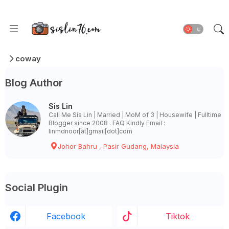
coway
Blog Author
Sis Lin
Call Me Sis Lin | Married | MoM of 3 | Housewife | Fulltime
Blogger since 2008 . FAQ Kindly Email :
linmdnoor[at]gmail[dot]com
Johor Bahru , Pasir Gudang, Malaysia
Social Plugin
Facebook
Tiktok