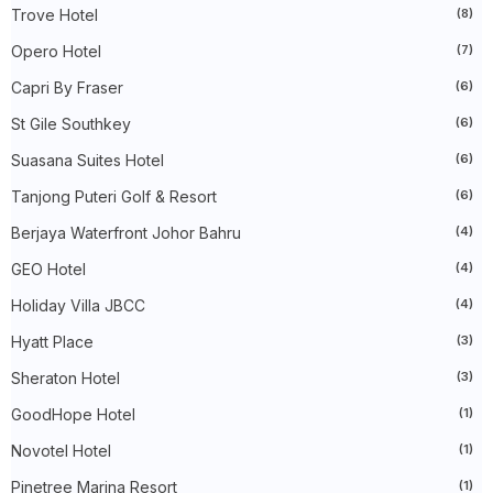
►
May 2026
(23)
Trove Hotel
(8)
►
April 2026
(17)
►
March 2026
(22)
Opero Hotel
(7)
►
February 2026
(10)
►
January 2026
(29)
Capri By Fraser
(6)
►
2025
(260)
St Gile Southkey
(6)
►
December 2025
(14)
►
November 2025
(10)
Suasana Suites Hotel
(6)
►
October 2025
(14)
►
September 2025
(14)
Tanjong Puteri Golf & Resort
(6)
►
August 2025
(6)
►
Berjaya Waterfront Johor Bahru
July 2025
(20)
(4)
►
June 2025
(22)
GEO Hotel
(4)
►
May 2025
(32)
►
April 2025
(11)
Holiday Villa JBCC
(4)
►
March 2025
(27)
►
February 2025
(52)
Hyatt Place
(3)
►
January 2025
(38)
Sheraton Hotel
(3)
►
2024
(448)
►
December 2024
(27)
GoodHope Hotel
(1)
►
November 2024
(21)
►
October 2024
(33)
Novotel Hotel
(1)
►
September 2024
(27)
►
August 2024
(31)
Pinetree Marina Resort
(1)