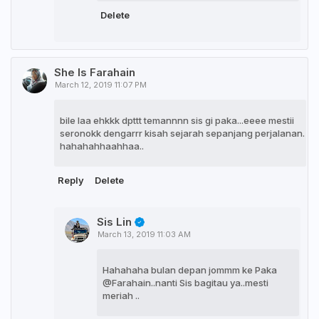
Delete
She Is Farahain
March 12, 2019 11:07 PM
bile laa ehkkk dpttt temannnn sis gi paka...eeee mestii
seronokk dengarrr kisah sejarah sepanjang perjalanan.
hahahahhaahhaa..
Reply
Delete
Sis Lin
March 13, 2019 11:03 AM
Hahahaha bulan depan jommm ke Paka
@Farahain..nanti Sis bagitau ya..mesti
meriah ..