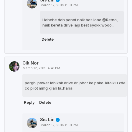
March 12, 2019 8:01 PM
Hehehe dah penat naik bas laaa @Retna,
naik kereta drive lagi best syokk wooo...
Delete
Cik Nor
March 12, 2019 4:41 PM
pergh..power lah kak drive dr johor ke paka..kita klu xde
co pilot mmg xjlan la..haha
Reply
Delete
Sis Lin
March 12, 2019 8:01 PM