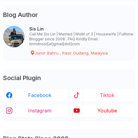
Blog Author
Sis Lin
Call Me Sis Lin | Married | MoM of 3 | Housewife | Fulltime
Blogger since 2008 . FAQ Kindly Email :
linmdnoor[at]gmail[dot]com
Johor Bahru , Pasir Gudang, Malaysia
Social Plugin
Facebook
Tiktok
Instagram
Youtube