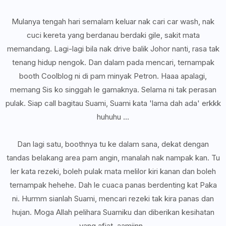
Mulanya tengah hari semalam keluar nak cari car wash, nak
cuci kereta yang berdanau berdaki gile, sakit mata
memandang. Lagi-lagi bila nak drive balik Johor nanti, rasa tak
tenang hidup nengok. Dan dalam pada mencari, ternampak
booth Coolblog ni di pam minyak Petron. Haaa apalagi,
memang Sis ko singgah le gamaknya. Selama ni tak perasan
pulak. Siap call bagitau Suami, Suami kata 'lama dah ada' erkkk
huhuhu ...
Dan lagi satu, boothnya tu ke dalam sana, dekat dengan
tandas belakang area pam angin, manalah nak nampak kan. Tu
ler kata rezeki, boleh pulak mata melilor kiri kanan dan boleh
ternampak hehehe. Dah le cuaca panas berdenting kat Paka
ni. Hurmm sianlah Suami, mencari rezeki tak kira panas dan
hujan. Moga Allah pelihara Suamiku dan diberikan kesihatan
yang afiat. aamiinn..