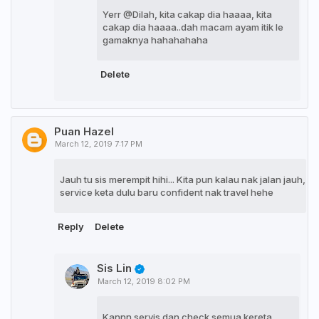
Yerr @Dilah, kita cakap dia haaaa, kita
cakap dia haaaa..dah macam ayam itik le
gamaknya hahahahaha
Delete
Puan Hazel
March 12, 2019 7:17 PM
Jauh tu sis merempit hihi... Kita pun kalau nak jalan jauh,
service keta dulu baru confident nak travel hehe
Reply
Delete
Sis Lin
March 12, 2019 8:02 PM
Kannn servis dan check semua kereta