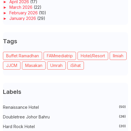
►
April 2026
(17)
►
March 2026
(22)
►
February 2026
(10)
►
January 2026
(29)
►
2025
(260)
►
December 2025
(14)
►
November 2025
(10)
Tags
►
October 2025
(14)
►
September 2025
(14)
►
August 2025
(6)
Buffet Ramadhan
FAMmediatrip
Hotel/Resort
Ilmiah
►
July 2025
(20)
►
June 2025
(22)
JJCM
Masakan
Umrah
iSihat
►
May 2025
(32)
►
April 2025
(11)
►
March 2025
(27)
►
February 2025
(52)
►
January 2025
(38)
Labels
►
2024
(448)
►
December 2024
(27)
►
Renaissance Hotel
November 2024
(21)
(50)
►
October 2024
(33)
Doubletree Johor Bahru
(26)
►
September 2024
(27)
►
August 2024
(31)
Hard Rock Hotel
(20)
►
July 2024
(49)