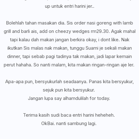
up untuk entri harini jer..
Bolehlah tahan masakan dia. Sis order nasi goreng with lamb
grill and barli ais, add on cheezy wedges rm29.30. Agak mahal
tapi kalau dah makan jangan berkira okay, i dont like. Nak
ikutkan Sis malas nak makan, tunggu Suami je sekali makan
dinner, tapi sebab pagi tadinya tak makan, jadi lapar kemain
perut hahaha. So nanti malam, kita makan ringan-ringan aje ler.
Apa-apa pun, bersyukurlah seadaanya. Panas kita bersyukur,
sejuk pun kita bersyukur.
Jangan lupa say alhamdulilah for today.
Terima kasih sudi baca entri harini heheheh.
OkBai. nanti sambung lagi.