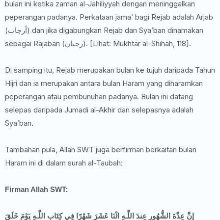
bulan ini ketika zaman al-Jahiliyyah dengan meninggalkan
peperangan padanya. Perkataan jama’ bagi Rejab adalah Arjab
(أرجاب) dan jika digabungkan Rejab dan Sya’ban dinamakan
sebagai Rajaban (رجبان). [Lihat: Mukhtar al-Shihah, 118].
Di samping itu, Rejab merupakan bulan ke tujuh daripada Tahun
Hijri dan ia merupakan antara bulan Haram yang diharamkan
peperangan atau pembunuhan padanya. Bulan ini datang
selepas daripada Jumadi al-Akhir dan selepasnya adalah
Sya’ban.
Tambahan pula, Allah SWT juga berfirman berkaitan bulan
Haram ini di dalam surah al-Taubah:
Firman Allah SWT:
إنَّ عِدَّةَ الشُّهُورِ عِندَ اللَّـهِ اثْنَا عَشَرَ شَهْرًا فِي كِتَابِ اللَّـهِ يَوْمَ خَلَقَ