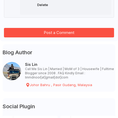
Delete
Post a Comment
Blog Author
Sis Lin
Call Me Sis Lin | Married | MoM of 3 | Housewife | Fulltime
Blogger since 2008 . FAQ Kindly Email :
linmdnoor[at]gmail[dot]com
Johor Bahru , Pasir Gudang, Malaysia
Social Plugin