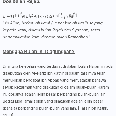
Doa bulan Rejab.
.
اَللَّهُمَّ بَارِكْ لَنَا فِيْ رَجَبَ وَشَـعْبَانَ وَبَلِّـغْنَا رَمَضَانَ
“
Ya Allah, berkatilah kami (limpahkanlah kasih sayang
kepada kami) dalam bulan Rejab dan Syaaban, serta
pertemukanlah kami dengan bulan Ramadhan
.”
Mengapa Bulan Ini Diagungkan?
Di antara kelebihan yang terdapat di dalam bulan Haram ini ada
disebutkan oleh Al-Hafiz Ibn Kathir di dalam tafsirnya telah
menukilkan pendapat Ibn Abbas yang menyatakan bahawa
setiap kezaliman yang dilakukan di dalam bulan-bulan Haram
ini, dosanya adalah lebih besar berbanding bulan-bulan lain.
Begitu juga, amal soleh yang dilakukan adalah lebih besar
(pahala) berbanding bulan-bulan yang lain. [Tafsir Ibn Kathir,
4:130]