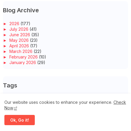
Blog Archive
►
2026
(177)
►
July 2026
(41)
►
June 2026
(35)
►
May 2026
(23)
►
April 2026
(17)
►
March 2026
(22)
►
February 2026
(10)
►
January 2026
(29)
►
2025
(260)
►
December 2025
(14)
►
November 2025
(10)
Tags
►
October 2025
(14)
►
September 2025
(14)
►
August 2025
(6)
Buffet Ramadhan
FAMmediatrip
Hotel/Resort
Ilmiah
►
July 2025
(20)
Our website uses cookies to enhance your experience.
Check
►
June 2025
(22)
Now
JJCM
Masakan
Umrah
iSihat
►
May 2025
(32)
►
April 2025
(11)
Ok, Go it!
►
March 2025
(27)
►
February 2025
(52)