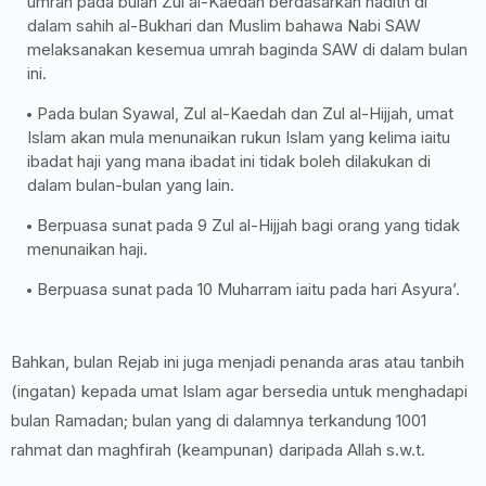
umrah pada bulan Zul al-Kaedah berdasarkan hadith di
dalam sahih al-Bukhari dan Muslim bahawa Nabi SAW
melaksanakan kesemua umrah baginda SAW di dalam bulan
ini.
Pada bulan Syawal, Zul al-Kaedah dan Zul al-Hijjah, umat
Islam akan mula menunaikan rukun Islam yang kelima iaitu
ibadat haji yang mana ibadat ini tidak boleh dilakukan di
dalam bulan-bulan yang lain.
Berpuasa sunat pada 9 Zul al-Hijjah bagi orang yang tidak
menunaikan haji.
Berpuasa sunat pada 10 Muharram iaitu pada hari Asyura’.
Bahkan, bulan Rejab ini juga menjadi penanda aras atau tanbih
(ingatan) kepada umat Islam agar bersedia untuk menghadapi
bulan Ramadan; bulan yang di dalamnya terkandung 1001
rahmat dan maghfirah (keampunan) daripada Allah s.w.t.