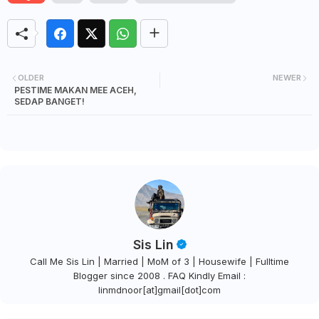
OLDER
NEWER
PESTIME MAKAN MEE ACEH,
SEDAP BANGET!
Sis Lin
Call Me Sis Lin | Married | MoM of 3 | Housewife | Fulltime
Blogger since 2008 . FAQ Kindly Email :
linmdnoor[at]gmail[dot]com