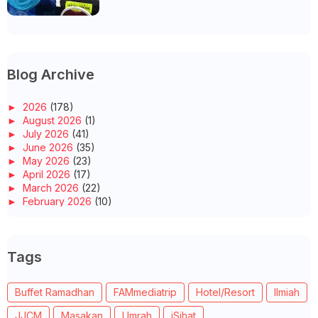
Blog Archive
►
2026
(178)
►
August 2026
(1)
►
July 2026
(41)
►
June 2026
(35)
►
May 2026
(23)
►
April 2026
(17)
►
March 2026
(22)
►
February 2026
(10)
►
January 2026
(29)
►
2025
(260)
►
December 2025
(14)
Tags
►
November 2025
(10)
►
October 2025
(14)
►
September 2025
(14)
Buffet Ramadhan
FAMmediatrip
Hotel/Resort
Ilmiah
►
August 2025
(6)
►
July 2025
(20)
JJCM
Masakan
Umrah
iSihat