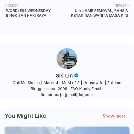
OLDER
NEWER
WORDLESS WEDNESDAY -
Ulike HAIR REMOVAL, RAHSIA
BINGKISAN HARI RAYA
KEYAKINAN WANITA MASA KINI
Sis Lin
Call Me Sis Lin | Married | MoM of 3 | Housewife | Fulltime
Blogger since 2008 . FAQ Kindly Email :
linmdnoor[at]gmail[dot]com
You Might Like
Show more