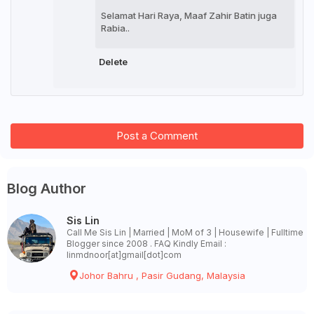
Selamat Hari Raya, Maaf Zahir Batin juga
Rabia..
Delete
Post a Comment
Blog Author
Sis Lin
Call Me Sis Lin | Married | MoM of 3 | Housewife | Fulltime
Blogger since 2008 . FAQ Kindly Email :
linmdnoor[at]gmail[dot]com
Johor Bahru , Pasir Gudang, Malaysia