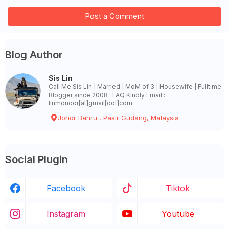
Post a Comment
Blog Author
Sis Lin
Call Me Sis Lin | Married | MoM of 3 | Housewife | Fulltime
Blogger since 2008 . FAQ Kindly Email :
linmdnoor[at]gmail[dot]com
Johor Bahru , Pasir Gudang, Malaysia
Social Plugin
Facebook
Tiktok
Instagram
Youtube