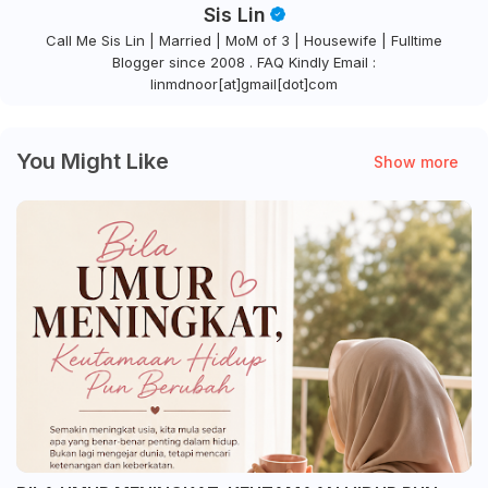
Sis Lin
Call Me Sis Lin | Married | MoM of 3 | Housewife | Fulltime
Blogger since 2008 . FAQ Kindly Email :
linmdnoor[at]gmail[dot]com
You Might Like
Show more