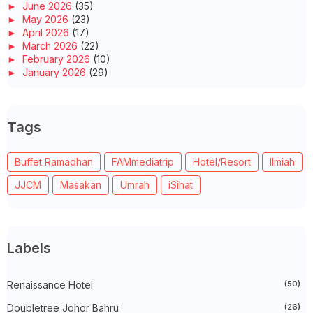
►
June 2026
(35)
►
May 2026
(23)
►
April 2026
(17)
►
March 2026
(22)
►
February 2026
(10)
►
January 2026
(29)
►
2025
(260)
►
December 2025
(14)
►
November 2025
(10)
Tags
►
October 2025
(14)
►
September 2025
(14)
►
August 2025
(6)
Buffet Ramadhan
FAMmediatrip
Hotel/Resort
Ilmiah
►
July 2025
(20)
►
June 2025
(22)
JJCM
Masakan
Umrah
iSihat
►
May 2025
(32)
►
April 2025
(11)
►
March 2025
(27)
►
February 2025
(52)
►
January 2025
(38)
Labels
►
2024
(448)
►
December 2024
(27)
►
Renaissance Hotel
November 2024
(21)
(50)
►
October 2024
(33)
Doubletree Johor Bahru
(26)
►
September 2024
(27)