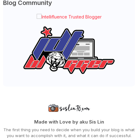
Blog Community
►
October 2022
(35)
►
September 2022
(45)
►
August 2022
(47)
►
July 2022
(54)
►
June 2022
(63)
►
May 2022
(31)
►
April 2022
(71)
►
March 2022
(45)
►
February 2022
(54)
►
January 2022
(52)
►
2021
(745)
►
December 2021
(43)
►
November 2021
(36)
►
October 2021
(50)
►
September 2021
(55)
►
August 2021
(63)
►
July 2021
(70)
►
June 2021
(86)
►
May 2021
(53)
►
April 2021
(81)
►
March 2021
(70)
Made with Love by aku Sis Lin
►
February 2021
(71)
The first thing you need to decide when you build your blog is what
►
January 2021
(67)
you want to accomplish with it, and what it can do if successful.