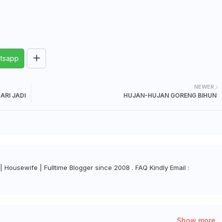
tsapp
NEWER
ARI JADI
HUJAN-HUJAN GORENG BIHUN
| Housewife | Fulltime Blogger since 2008 . FAQ Kindly Email :
Show more