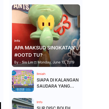
Info
APA MAKSUD SINGKATAN
#OOTD TU?
By -
Sis Lin
Monday, June 10, 2019
Ilmiah
SIAPA DI KALANGAN
SAUDARA YANG
KITA BOLEH DAN
TAK BOLEH SALAM ?
Info
SLIP DISC BOLEH