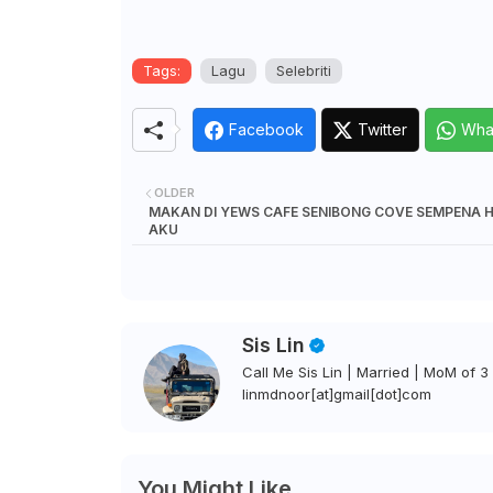
Tags:
Lagu
Selebriti
Facebook
Twitter
Wha
OLDER
MAKAN DI YEWS CAFE SENIBONG COVE SEMPENA H
AKU
Sis Lin
Call Me Sis Lin | Married | MoM of 3 
linmdnoor[at]gmail[dot]com
You Might Like