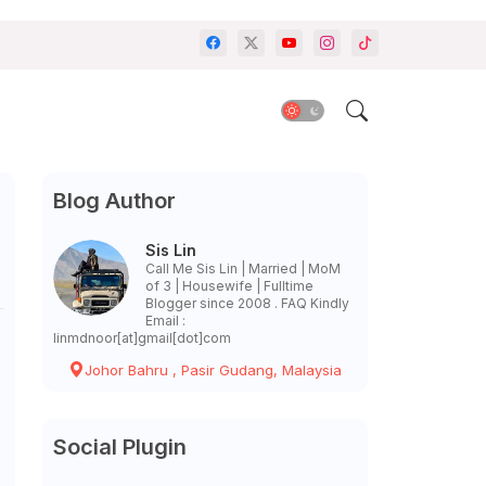
Blog Author
Sis Lin
Call Me Sis Lin | Married | MoM
of 3 | Housewife | Fulltime
Blogger since 2008 . FAQ Kindly
Email :
linmdnoor[at]gmail[dot]com
Johor Bahru , Pasir Gudang, Malaysia
Social Plugin