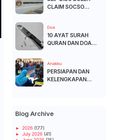
CLAIM SOCSO
(PERKESO) -
KECACATAN KEKAL
Doa
10 AYAT SURAH
QURAN DAN DOA
UNTUK ELAK SIHIR
Anakku
PERSIAPAN DAN
KELENGKAPAN
MENDAFTAR MASUK
UNIVERSITI/POLITEK
NIK/KOLEJ
Blog Archive
►
2026
(177)
►
July 2026
(41)
►
June 2026
(35)