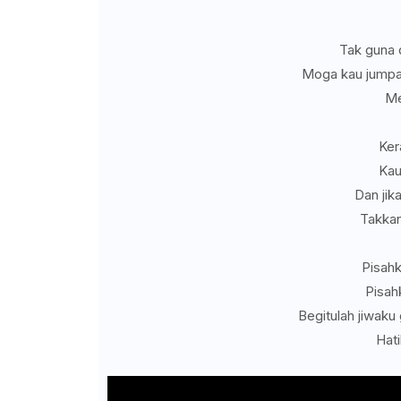
Tak guna 
Moga kau jumpa 
Me
Ker
Kau
Dan jik
Takkan
Pisahk
Pisahk
Begitulah jiwaku
Hati