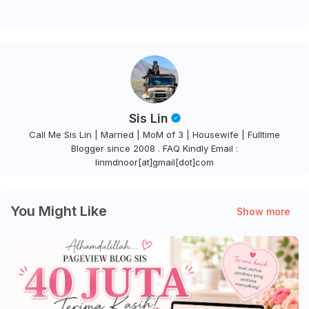
Sis Lin
Call Me Sis Lin | Married | MoM of 3 | Housewife | Fulltime
Blogger since 2008 . FAQ Kindly Email :
linmdnoor[at]gmail[dot]com
You Might Like
Show more