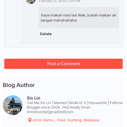
February 21, 2025 3:04 PM
Saya makan nasi laa Wak, bukan makan air
tangan hahahahaha
Delete
Post a Comment
Blog Author
Sis Lin
Call Me Sis Lin | Married | MoM of 3 | Housewife | Fulltime
Blogger since 2008 . FAQ Kindly Email :
linmdnoor[at]gmail[dot]com
Johor Bahru , Pasir Gudang, Malaysia