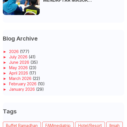
MENDAFTAR MASUK
UNIVERSITI/POLITEKNIK/KOLEJ
Blog Archive
►
2026
(177)
►
July 2026
(41)
►
June 2026
(35)
►
May 2026
(23)
►
April 2026
(17)
►
March 2026
(22)
►
February 2026
(10)
►
January 2026
(29)
▼
2025
(260)
►
December 2025
(14)
►
November 2025
(10)
Tags
►
October 2025
(14)
►
September 2025
(14)
►
August 2025
(6)
Buffet Ramadhan
FAMmediatrip
Hotel/Resort
Ilmiah
►
July 2025
(20)