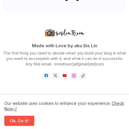
►
February 2024
(58)
►
January 2024
(24)
►
2023
(483)
►
December 2023
(31)
►
November 2023
(40)
►
October 2023
(30)
►
September 2023
(51)
►
August 2023
(41)
►
July 2023
(40)
Made with Love by aku Sis Lin
►
June 2023
(32)
The first thing you need to decide when you build your blog is what
►
May 2023
(19)
you want to accomplish with it, and what it can do if successful.
►
April 2023
(29)
Any FAQ email : linmdnoor[at]gmail[dot]com
►
March 2023
(86)
►
February 2023
(42)
►
January 2023
(42)
►
2022
(575)
►
December 2022
(51)
►
November 2022
(27)
►
October 2022
(35)
Home
Contact Us
Disclaimer
Privacy Policy
Our website uses cookies to enhance your experience.
Check
►
September 2022
(45)
Now
►
August 2022
(47)
►
July 2022
(54)
All Right Reserved Copyright ©
Ok, Go it!
►
June 2022
(63)
Sis Lin
►
May 2022
(31)