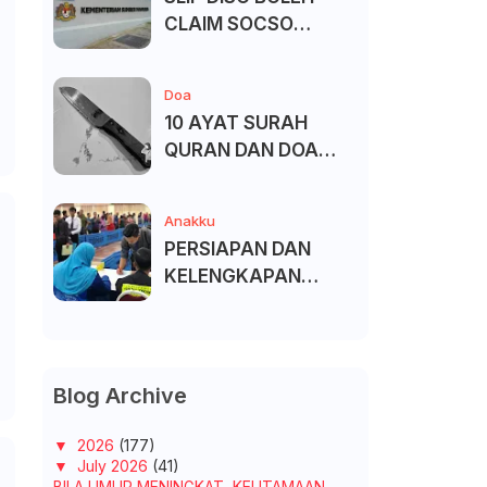
CLAIM SOCSO
(PERKESO) -
KECACATAN KEKAL
Doa
10 AYAT SURAH
QURAN DAN DOA
UNTUK ELAK SIHIR
Anakku
PERSIAPAN DAN
KELENGKAPAN
MENDAFTAR MASUK
UNIVERSITI/POLITEK
NIK/KOLEJ
Blog Archive
▼
2026
(177)
▼
July 2026
(41)
BILA UMUR MENINGKAT, KEUTAMAAN