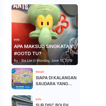
Info
APA MAKSUD SINGKATAN
#OOTD TU?
By -
Sis Lin
Monday, June 10, 2019
Ilmiah
SIAPA DI KALANGAN
SAUDARA YANG
KITA BOLEH DAN
TAK BOLEH SALAM ?
Info
SLIP DISC BOLEH