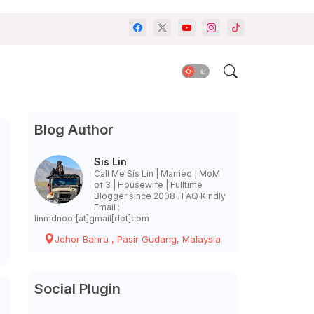
Blog Author
Sis Lin
Call Me Sis Lin | Married | MoM
of 3 | Housewife | Fulltime
Blogger since 2008 . FAQ Kindly
Email :
linmdnoor[at]gmail[dot]com
Johor Bahru , Pasir Gudang, Malaysia
Social Plugin