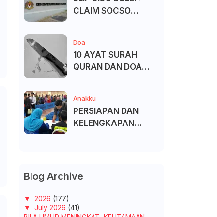
CLAIM SOCSO
(PERKESO) -
KECACATAN KEKAL
Doa
10 AYAT SURAH
QURAN DAN DOA
UNTUK ELAK SIHIR
Anakku
PERSIAPAN DAN
KELENGKAPAN
MENDAFTAR MASUK
UNIVERSITI/POLITEK
NIK/KOLEJ
Blog Archive
▼
2026
(177)
▼
July 2026
(41)
BILA UMUR MENINGKAT, KEUTAMAAN