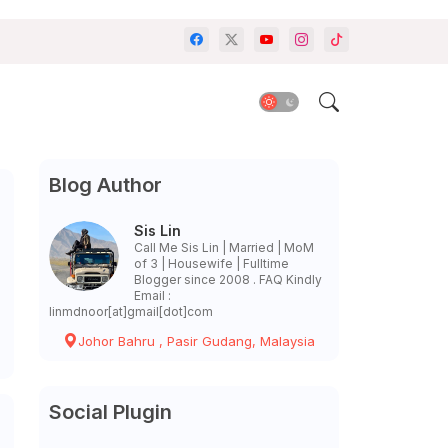
Blog Author
Sis Lin
Call Me Sis Lin | Married | MoM
of 3 | Housewife | Fulltime
Blogger since 2008 . FAQ Kindly
Email :
linmdnoor[at]gmail[dot]com
Johor Bahru , Pasir Gudang, Malaysia
Social Plugin