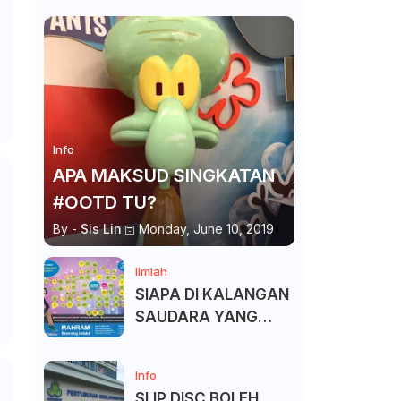
Info
APA MAKSUD SINGKATAN
#OOTD TU?
By -
Sis Lin
Monday, June 10, 2019
Ilmiah
SIAPA DI KALANGAN
SAUDARA YANG
KITA BOLEH DAN
TAK BOLEH SALAM ?
Info
SLIP DISC BOLEH