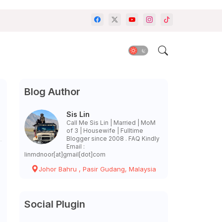
Blog Author
Sis Lin
Call Me Sis Lin | Married | MoM
of 3 | Housewife | Fulltime
Blogger since 2008 . FAQ Kindly
Email :
linmdnoor[at]gmail[dot]com
Johor Bahru , Pasir Gudang, Malaysia
Social Plugin