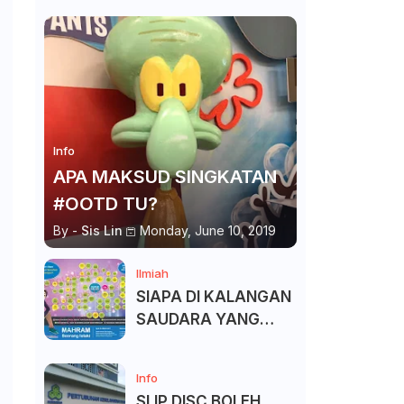
Info
APA MAKSUD SINGKATAN
#OOTD TU?
By -
Sis Lin
Monday, June 10, 2019
Ilmiah
SIAPA DI KALANGAN
SAUDARA YANG
KITA BOLEH DAN
TAK BOLEH SALAM ?
Info
SLIP DISC BOLEH