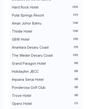
►
August 2024
(31)
►
July 2024
(49)
Hard Rock Hotel
(20)
►
June 2024
(51)
Pulai Springs Resort
(17)
►
May 2024
(34)
►
April 2024
(20)
Amari Johor Bahru
(14)
►
March 2024
(73)
►
February 2024
(58)
Thistle Hotel
(14)
►
January 2024
(24)
►
2023
(483)
GBW Hotel
(13)
►
December 2023
(31)
Anantara Desaru Coast
(11)
►
November 2023
(40)
►
October 2023
(30)
The Westin Desaru Coast
(10)
►
September 2023
(51)
►
August 2023
(41)
Grand Paragon Hotel
(9)
►
July 2023
(40)
►
June 2023
(32)
HolidayInn JBCC
(9)
►
May 2023
(19)
Impiana Senai Hotel
(8)
►
April 2023
(29)
►
March 2023
(86)
Ponderosa Golf Club
(8)
►
February 2023
(42)
►
January 2023
(42)
Trove Hotel
(8)
►
2022
(575)
►
Opero Hotel
December 2022
(51)
(7)
►
November 2022
(27)