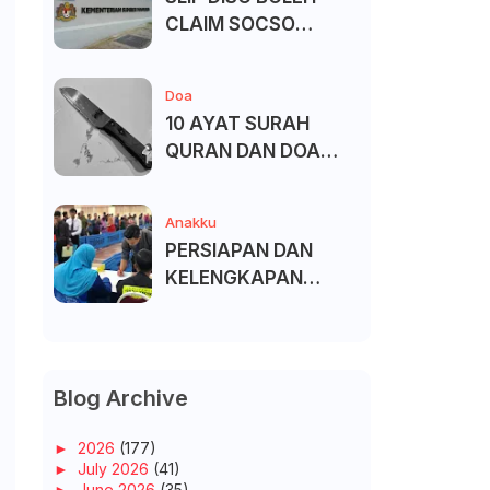
CLAIM SOCSO
(PERKESO) -
KECACATAN KEKAL
Doa
10 AYAT SURAH
QURAN DAN DOA
UNTUK ELAK SIHIR
Anakku
PERSIAPAN DAN
KELENGKAPAN
MENDAFTAR MASUK
UNIVERSITI/POLITEK
NIK/KOLEJ
Blog Archive
►
2026
(177)
►
July 2026
(41)
►
June 2026
(35)