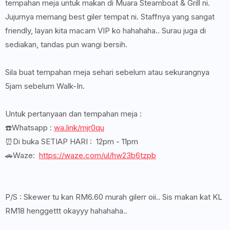
tempahan meja untuk makan di Muara Steamboat & Grill ni.
Jujurnya memang best giler tempat ni. Staffnya yang sangat
friendly, layan kita macam VIP ko hahahaha.. Surau juga di
sediakan, tandas pun wangi bersih.
Sila buat tempahan meja sehari sebelum atau sekurangnya
5jam sebelum Walk-In.
Untuk pertanyaan dan tempahan meja :
☎️Whatsapp :
wa.link/mjr0qu
⏰Di buka SETIAP HARI : 12pm - 11pm
🚗Waze:
https://waze.com/ul/hw23b6tzpb
P/S : Skewer tu kan RM6.60 murah gilerr oii.. Sis makan kat KL
RM18 henggettt okayyy hahahaha..