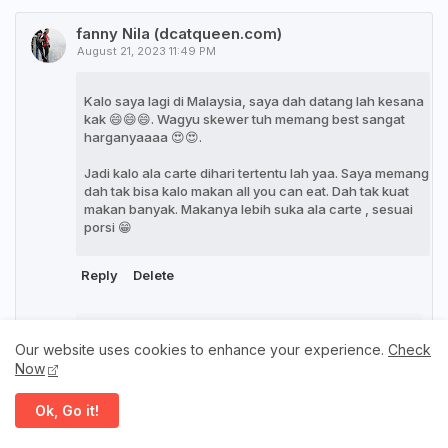
fanny Nila (dcatqueen.com)
August 21, 2023 11:49 PM
Kalo saya lagi di Malaysia, saya dah datang lah kesana
kak 😄😄😄. Wagyu skewer tuh memang best sangat
harganyaaaa 😍😍.
Jadi kalo ala carte dihari tertentu lah yaa. Saya memang
dah tak bisa kalo makan all you can eat. Dah tak kuat
makan banyak. Makanya lebih suka ala carte , sesuai
porsi 😁
Reply
Delete
Sis Lin
Our website uses cookies to enhance your experience.
Check
August 22, 2023 8:56 PM
Now
Hahaha meh laa Fanny, nanti ada rezeki
Ok, Go it!
turun JB Sis bawa makan sini yaaa