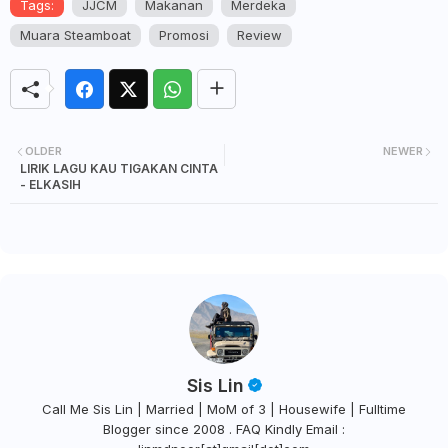
Tags:
JJCM
Makanan
Merdeka
Muara Steamboat
Promosi
Review
OLDER
NEWER
LIRIK LAGU KAU TIGAKAN CINTA
- ELKASIH
Sis Lin
Call Me Sis Lin | Married | MoM of 3 | Housewife | Fulltime
Blogger since 2008 . FAQ Kindly Email :