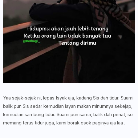
Yaa sejak-sejak ni, lepas Isyak aja, kadang Sis dah tidur. Suami
balik pun Sis sedar kemudian layan makan minumnya sekejap,
kemudian sambung tidur. Suami pun sama, balik dah penat, so
memang terus tidur juga, kami borak esok paginya aja laa ..