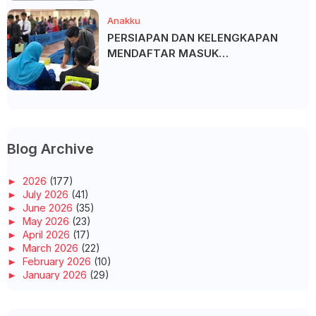
Anakku
PERSIAPAN DAN KELENGKAPAN
MENDAFTAR MASUK
UNIVERSITI/POLITEKNIK/KOLEJ
Blog Archive
►
2026
(177)
►
July 2026
(41)
►
June 2026
(35)
►
May 2026
(23)
►
April 2026
(17)
►
March 2026
(22)
►
February 2026
(10)
►
January 2026
(29)
►
2025
(260)
►
December 2025
(14)
►
November 2025
(10)