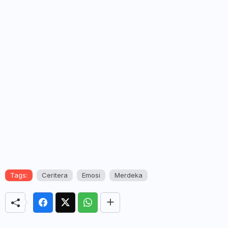
Tags:
Ceritera
Emosi
Merdeka