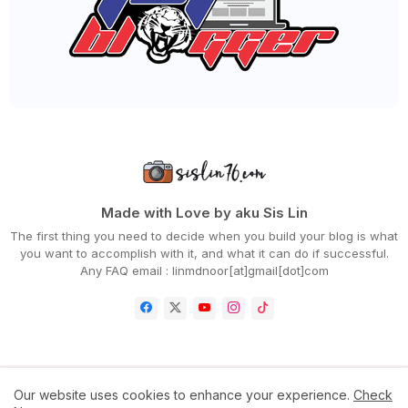
MASUK BULAN OGOS NI, BLOG AKU SUDAH 15 TAHUN
ANAK BELANJA MAKAN DI ME'NATE STEAK HUB JOHOR BAHRU
OGOS BULAN KEMERDEKAAN!
►
July 2023
(40)
►
June 2023
(32)
►
May 2023
(19)
►
April 2023
(29)
►
March 2023
(86)
►
February 2023
(42)
►
January 2023
(42)
►
2022
(575)
►
December 2022
(51)
►
November 2022
(27)
Made with Love by aku Sis Lin
►
October 2022
(35)
The first thing you need to decide when you build your blog is what
►
September 2022
(45)
you want to accomplish with it, and what it can do if successful.
►
August 2022
(47)
Any FAQ email : linmdnoor[at]gmail[dot]com
►
July 2022
(54)
►
June 2022
(63)
►
May 2022
(31)
►
April 2022
(71)
►
March 2022
(45)
►
February 2022
(54)
►
January 2022
(52)
Home
Contact Us
Disclaimer
Privacy Policy
Our website uses cookies to enhance your experience.
Check
►
2021
(745)