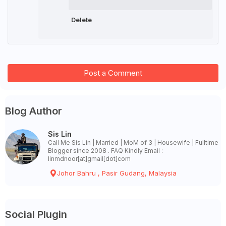
Delete
Post a Comment
Blog Author
Sis Lin
Call Me Sis Lin | Married | MoM of 3 | Housewife | Fulltime
Blogger since 2008 . FAQ Kindly Email :
linmdnoor[at]gmail[dot]com
Johor Bahru , Pasir Gudang, Malaysia
Social Plugin