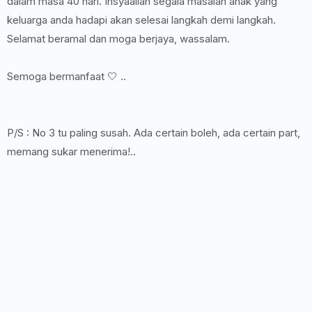
dalam masa 40 hari. Insyaallah segala masalah anak yang
keluarga anda hadapi akan selesai langkah demi langkah.
Selamat beramal dan moga berjaya, wassalam.
Semoga bermanfaat 🤍 ..
P/S : No 3 tu paling susah. Ada certain boleh, ada certain part,
memang sukar menerima!..