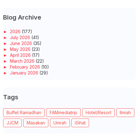
Blog Archive
►
2026
(177)
►
July 2026
(41)
►
June 2026
(35)
►
May 2026
(23)
►
April 2026
(17)
►
March 2026
(22)
►
February 2026
(10)
►
January 2026
(29)
►
2025
(260)
►
December 2025
(14)
►
November 2025
(10)
Tags
►
October 2025
(14)
►
September 2025
(14)
►
August 2025
(6)
Buffet Ramadhan
FAMmediatrip
Hotel/Resort
Ilmiah
►
July 2025
(20)
►
June 2025
(22)
JJCM
Masakan
Umrah
iSihat
►
May 2025
(32)
►
April 2025
(11)
►
March 2025
(27)