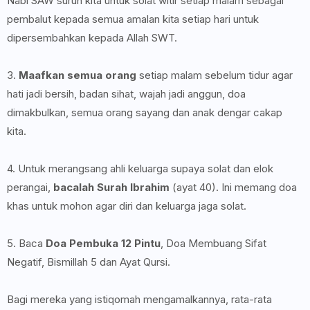
Nabi SAW suruh kita untuk solat witir setiap malam sebagai
pembalut kepada semua amalan kita setiap hari untuk
dipersembahkan kepada Allah SWT.
3.
Maafkan semua orang
setiap malam sebelum tidur agar
hati jadi bersih, badan sihat, wajah jadi anggun, doa
dimakbulkan, semua orang sayang dan anak dengar cakap
kita.
4. Untuk merangsang ahli keluarga supaya solat dan elok
perangai,
bacalah Surah Ibrahim
(ayat 40). Ini memang doa
khas untuk mohon agar diri dan keluarga jaga solat.
5. Baca
Doa Pembuka 12 Pintu
, Doa Membuang Sifat
Negatif, Bismillah 5 dan Ayat Qursi.
Bagi mereka yang istiqomah mengamalkannya, rata-rata