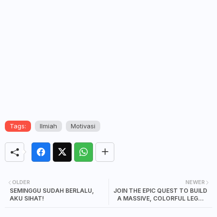
Tags:
Ilmiah
Motivasi
OLDER
NEWER
SEMINGGU SUDAH BERLALU,
JOIN THE EPIC QUEST TO BUILD
AKU SIHAT!
A MASSIVE, COLORFUL LEGO®
DRAGON AT LEGOLAND®
MALAYSIA RESORT