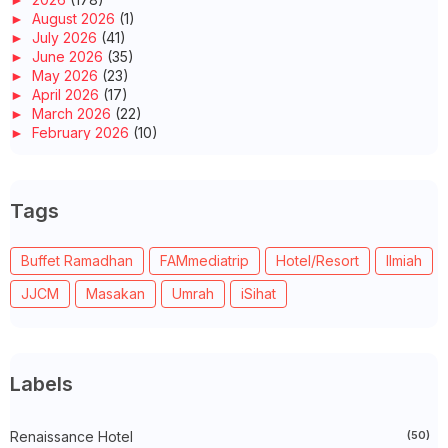
►
August 2026
(1)
►
July 2026
(41)
►
June 2026
(35)
►
May 2026
(23)
►
April 2026
(17)
►
March 2026
(22)
►
February 2026
(10)
►
January 2026
(29)
►
2025
(260)
►
December 2025
(14)
Tags
►
November 2025
(10)
►
October 2025
(14)
►
September 2025
(14)
Buffet Ramadhan
FAMmediatrip
Hotel/Resort
Ilmiah
►
August 2025
(6)
►
July 2025
(20)
JJCM
Masakan
Umrah
iSihat
►
June 2025
(22)
►
May 2025
(32)
►
April 2025
(11)
►
March 2025
(27)
►
February 2025
(52)
Labels
►
January 2025
(38)
▼
2024
(448)
►
Renaissance Hotel
December 2024
(27)
(50)