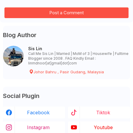
Post a Comment
Blog Author
Sis Lin
Call Me Sis Lin | Married | MoM of 3 | Housewife | Fulltime
Blogger since 2008 . FAQ Kindly Email :
linmdnoor[at]gmail[dot]com
Johor Bahru , Pasir Gudang, Malaysia
Social Plugin
Facebook
Tiktok
Instagram
Youtube