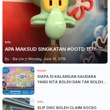
Info
APA MAKSUD SINGKATAN #OOTD TU?
By -
Sis Lin
Monday, June 10, 2019
Ilmiah
SIAPA DI KALANGAN SAUDARA
YANG KITA BOLEH DAN TAK BOLEH
SALAM ?
Info
SLIP DISC BOLEH CLAIM SOCSO