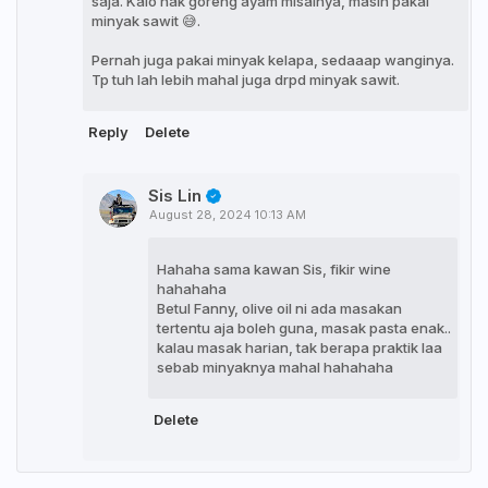
saja. Kalo nak goreng ayam misalnya, masih pakai
minyak sawit 😅.
Pernah juga pakai minyak kelapa, sedaaap wanginya.
Tp tuh lah lebih mahal juga drpd minyak sawit.
Reply
Delete
Sis Lin
August 28, 2024 10:13 AM
Hahaha sama kawan Sis, fikir wine
hahahaha
Betul Fanny, olive oil ni ada masakan
tertentu aja boleh guna, masak pasta enak..
kalau masak harian, tak berapa praktik laa
sebab minyaknya mahal hahahaha
Delete