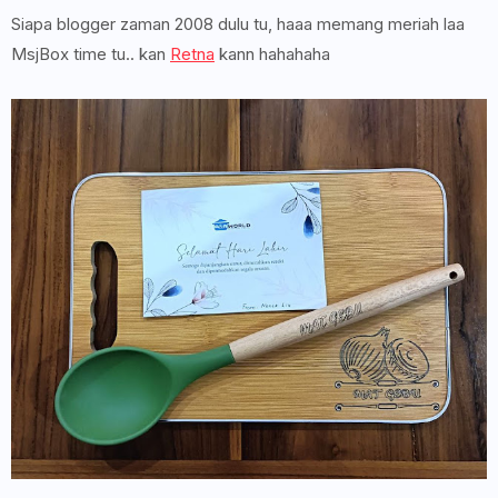
Siapa blogger zaman 2008 dulu tu, haaa memang meriah laa
MsjBox time tu.. kan
Retna
kann hahahaha