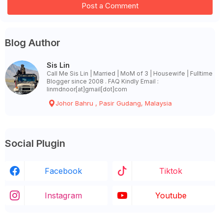
Post a Comment
Blog Author
Sis Lin
Call Me Sis Lin | Married | MoM of 3 | Housewife | Fulltime
Blogger since 2008 . FAQ Kindly Email :
linmdnoor[at]gmail[dot]com
Johor Bahru , Pasir Gudang, Malaysia
Social Plugin
Facebook
Tiktok
Instagram
Youtube