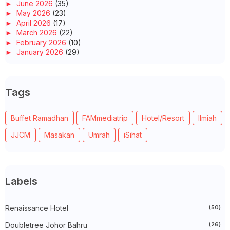
►
June 2026
(35)
►
May 2026
(23)
►
April 2026
(17)
►
March 2026
(22)
►
February 2026
(10)
►
January 2026
(29)
►
2025
(260)
►
December 2025
(14)
►
November 2025
(10)
Tags
►
October 2025
(14)
►
September 2025
(14)
►
August 2025
(6)
Buffet Ramadhan
FAMmediatrip
Hotel/Resort
Ilmiah
►
July 2025
(20)
►
June 2025
(22)
JJCM
Masakan
Umrah
iSihat
►
May 2025
(32)
►
April 2025
(11)
►
March 2025
(27)
►
February 2025
(52)
►
January 2025
(38)
Labels
►
2024
(448)
►
December 2024
(27)
►
Renaissance Hotel
November 2024
(21)
(50)
►
October 2024
(33)
Doubletree Johor Bahru
(26)
►
September 2024
(27)