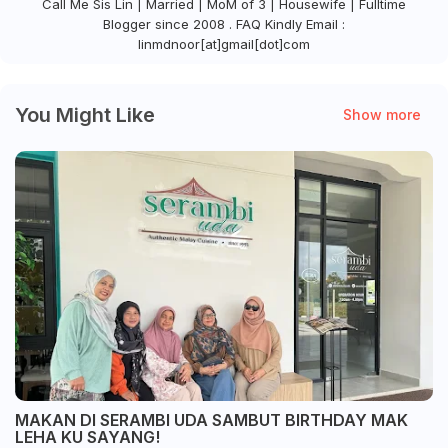
Call Me Sis Lin | Married | MoM of 3 | Housewife | Fulltime
Blogger since 2008 . FAQ Kindly Email :
linmdnoor[at]gmail[dot]com
You Might Like
Show more
MAKAN DI SERAMBI UDA SAMBUT BIRTHDAY MAK
LEHA KU SAYANG!