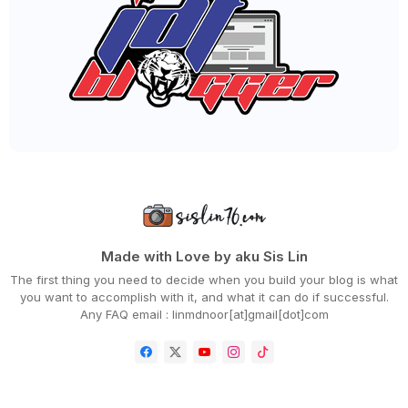
DOA DIPERMUDAHKAN BERSALIN
HARINI GENAP 9 BULAN 10 HARI KANDUNGAN ANAK AKU
SELAMAT HARI LAHIR SAHABAT BLOGGER KU, MAT GEBU
PANAS BETUL CUACA DI JOHOR!
RAHSIA PENJIMATAN SETIAP KALI KORANG BERBELANJA DI...
KEMPEN KEMBALI KE SEKOLAH 'CERAHI KEHIDUPAN BERSAM...
LIRIK LAGU JAUH HATI - SHILA AMZAH
MENU 'EAT ALL YOU CAN' SESUAI BETUL BUAT MEREKA YA...
SIAP SEDIA BELANJA BARANG DAPUR DAN JAJAN
WORDLESS WEDNESDAY - BIHUN SUP UTARA
MAKAN-MAKAN SEBELUM TAHUN BARU 2023
1 JANUARI 2023 AKU KE JASIN,MELAKA
►
2022
(575)
►
December 2022
(51)
►
November 2022
(27)
Made with Love by aku Sis Lin
►
October 2022
(35)
The first thing you need to decide when you build your blog is what
►
September 2022
(45)
you want to accomplish with it, and what it can do if successful.
►
August 2022
(47)
Any FAQ email : linmdnoor[at]gmail[dot]com
►
July 2022
(54)
►
June 2022
(63)
►
May 2022
(31)
►
April 2022
(71)
►
March 2022
(45)