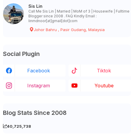
Sis Lin
Call Me Sis Lin | Married | MoM of 3 | Housewife | Fulltime
Blogger since 2008 . FAQ Kindly Email :
linmdnoor[at]gmail[dot]com
Johor Bahru , Pasir Gudang, Malaysia
Social Plugin
Facebook
Tiktok
Instagram
Youtube
Blog Stats Since 2008
40,725,738