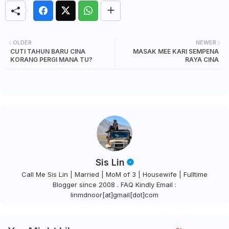
OLDER
NEWER
CUTI TAHUN BARU CINA
MASAK MEE KARI SEMPENA
KORANG PERGI MANA TU?
RAYA CINA
Sis Lin
Call Me Sis Lin | Married | MoM of 3 | Housewife | Fulltime
Blogger since 2008 . FAQ Kindly Email :
linmdnoor[at]gmail[dot]com