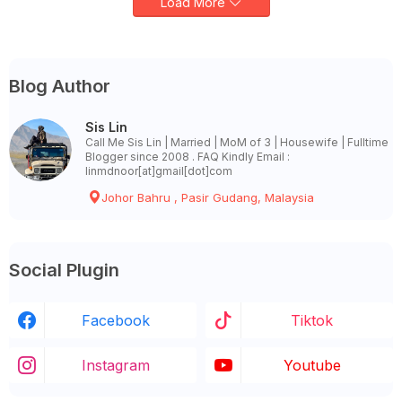
Load More
Blog Author
Sis Lin
Call Me Sis Lin | Married | MoM of 3 | Housewife | Fulltime
Blogger since 2008 . FAQ Kindly Email :
linmdnoor[at]gmail[dot]com
Johor Bahru , Pasir Gudang, Malaysia
Social Plugin
Facebook
Tiktok
Instagram
Youtube