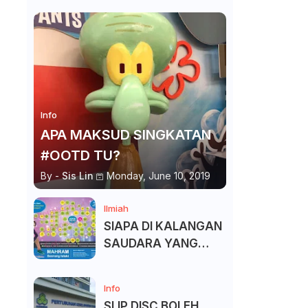
Info
APA MAKSUD SINGKATAN
#OOTD TU?
By -
Sis Lin
Monday, June 10, 2019
Ilmiah
SIAPA DI KALANGAN
SAUDARA YANG
KITA BOLEH DAN
TAK BOLEH SALAM ?
Info
SLIP DISC BOLEH