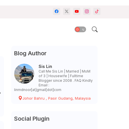
Blog Author
Sis Lin
Call Me Sis Lin | Married | MoM
of 3 | Housewife | Fulltime
Blogger since 2008 . FAQ Kindly
Email :
linmdnoor[at]gmail[dot]com
Johor Bahru , Pasir Gudang, Malaysia
Social Plugin