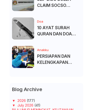
CLAIM SOCSO
(PERKESO) -
KECACATAN KEKAL
Doa
10 AYAT SURAH
QURAN DAN DOA
UNTUK ELAK SIHIR
Anakku
PERSIAPAN DAN
KELENGKAPAN
MENDAFTAR MASUK
UNIVERSITI/POLITEK
NIK/KOLEJ
Blog Archive
▼
2026
(177)
▼
July 2026
(41)
BILA UMUR MENINGKAT, KEUTAMAAN