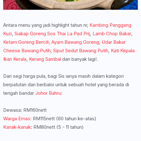
Antara menu yang jadi highlight tahun ni;
Kambing Panggang
Kuzi
,
Siakap Goreng Sos Thai La Pad Prij
,
Lamb Chop Bakar
,
Ketam Goreng Bercili
,
Ayam Bawang Goreng
,
Udar Bakar
Cheese Bawang Putih
,
Siput Sedut Bawang Putih
,
Kati Kepala
Ikan Kerala
,
Kerang Sambal
dan banyak lagi!.
Dari segi harga pula, bagi Sis ianya masih dalam kategori
berpatutan dan berbaloi untuk sebuah hotel yang berada di
tengah bandar
Johor Bahru
:
Dewasa: RM160nett
Warga Emas
: RM115nett (60 tahun ke-atas)
Kanak-kanak
: RM80nett (5 - 11 tahun)