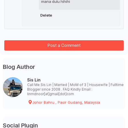
mana dulu hihihi
Delete
Post a Comment
Blog Author
Sis Lin
Call Me Sis Lin | Married | MoM of 3 | Housewife | Fulltime
Blogger since 2008 . FAQ Kindly Email :
linmdnoor[at]gmail[dot]com
Johor Bahru , Pasir Gudang, Malaysia
Social Plugin