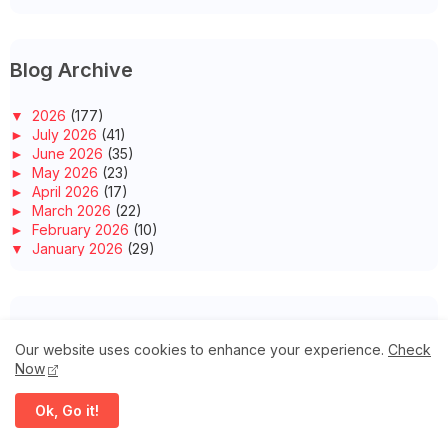
Blog Archive
▼
2026
(177)
►
July 2026
(41)
►
June 2026
(35)
►
May 2026
(23)
►
April 2026
(17)
►
March 2026
(22)
►
February 2026
(10)
▼
January 2026
(29)
MAKAN SIMPLE DI RUMAH PUN BOLEH JADI BAHAGIA
WORDLESS WEDNESDAY- PUDING SAGO GULA MELAKA
MENU BERPANTANG UNTUK MENANTU
Tags
PAGI JUMAAT : MENCARI KETENANGAN HATI DALAM KESEDE...
ASAM PEDAS IKAN PARI TANPA JEMU!
Our website uses cookies to enhance your experience.
Check
RANDOM THOUGHTS SEORANG SURI RUMAH & BLOGGER
Now
Buffet Ramadhan
FAMmediatrip
Hotel/Resort
Ilmiah
ALHAMDULILAH, MENANTU DAH SELAMAT MELAHIRKAN
ANAKNYA
JJCM
Masakan
Umrah
iSihat
Ok, Go it!
WORDLESS WEDNESDAY- ASAM REBUS NANAS IKAN PARANG
KARIPAP SEDAP PASAR TANI KEKAL PERMAS