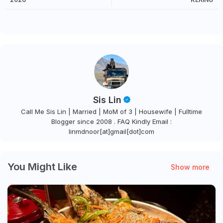
Sis Lin
Call Me Sis Lin | Married | MoM of 3 | Housewife | Fulltime
Blogger since 2008 . FAQ Kindly Email :
linmdnoor[at]gmail[dot]com
You Might Like
Show more