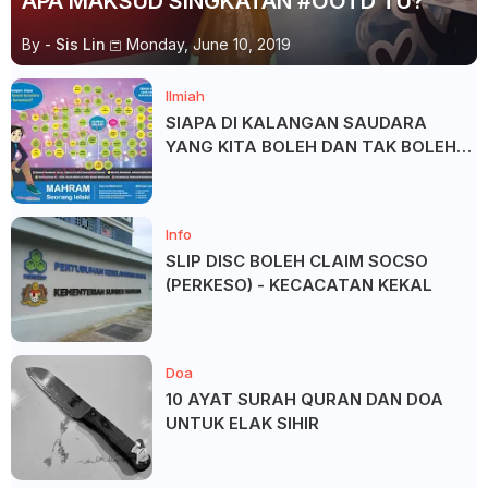
APA MAKSUD SINGKATAN #OOTD TU?
By -
Sis Lin
Monday, June 10, 2019
Ilmiah
SIAPA DI KALANGAN SAUDARA
YANG KITA BOLEH DAN TAK BOLEH
SALAM ?
Info
SLIP DISC BOLEH CLAIM SOCSO
(PERKESO) - KECACATAN KEKAL
Doa
10 AYAT SURAH QURAN DAN DOA
UNTUK ELAK SIHIR