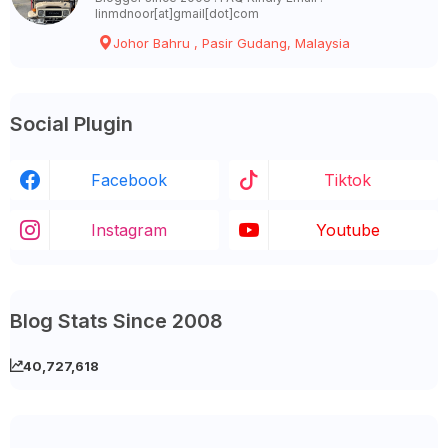
linmdnoor[at]gmail[dot]com
Johor Bahru , Pasir Gudang, Malaysia
Social Plugin
Facebook
Tiktok
Instagram
Youtube
Blog Stats Since 2008
40,727,618