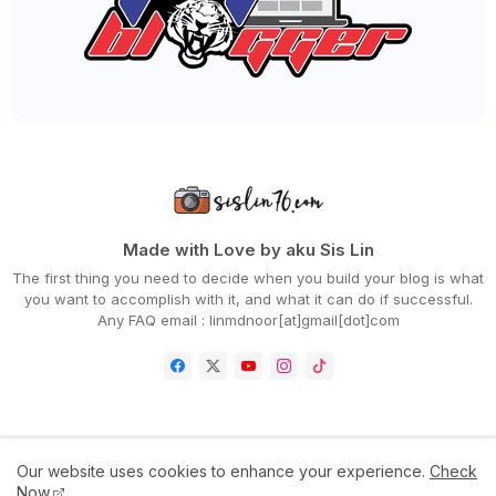
►
July 2023
(40)
►
June 2023
(32)
►
May 2023
(19)
►
April 2023
(29)
►
March 2023
(86)
►
February 2023
(42)
►
January 2023
(42)
►
2022
(575)
►
December 2022
(51)
►
November 2022
(27)
►
October 2022
(35)
►
September 2022
(45)
Made with Love by aku Sis Lin
►
August 2022
(47)
The first thing you need to decide when you build your blog is what
►
July 2022
(54)
you want to accomplish with it, and what it can do if successful.
►
June 2022
(63)
Any FAQ email : linmdnoor[at]gmail[dot]com
►
May 2022
(31)
►
April 2022
(71)
►
March 2022
(45)
►
February 2022
(54)
►
January 2022
(52)
►
2021
(745)
►
December 2021
(43)
Home
Contact Us
Disclaimer
Privacy Policy
Our website uses cookies to enhance your experience.
Check
►
November 2021
(36)
Now