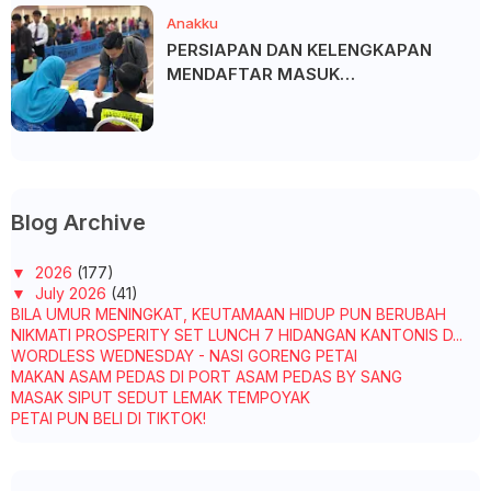
Anakku
PERSIAPAN DAN KELENGKAPAN
MENDAFTAR MASUK
UNIVERSITI/POLITEKNIK/KOLEJ
Blog Archive
▼
2026
(177)
▼
July 2026
(41)
BILA UMUR MENINGKAT, KEUTAMAAN HIDUP PUN BERUBAH
NIKMATI PROSPERITY SET LUNCH 7 HIDANGAN KANTONIS D...
WORDLESS WEDNESDAY - NASI GORENG PETAI
MAKAN ASAM PEDAS DI PORT ASAM PEDAS BY SANG
MASAK SIPUT SEDUT LEMAK TEMPOYAK
PETAI PUN BELI DI TIKTOK!
KOPI UNTUK ABAH
TAK SEMUA KAWAN PERLU TAHU SEMUA TENTANG HIDUP KITA
MASAK LEMAK PISANG MUDA - SUAMI PUJI SEDAP