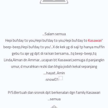
Salam semua...
Kasawari
'Hepi bufday to you,Hepi bufday to you,Hepi bufday to
beep-beep,Hepi bufday to you'...X de kek yg di saji tp hanya muffin
gebu tu aje yg dpt di rai kan bersama...tq beep-beep,tq
Linda,Aiman dn Ammar...ucapan bt Kasawari,semuga d panjangkn
umur, d murahkan rezki dan bhgia jodoh kekal sepanjang
hayat..Amin....
P/S:Bertuah dan sronok dpt berkenalan dgn family Kasawari
semua...