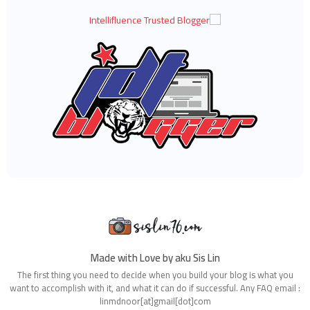
◄
ديسمبر 2020
(68)
◄
نوفمبر 2020
(85)
◄
أكتوبر 2020
(62)
◄
سبتمبر 2020
(55)
◄
أغسطس 2020
(36)
◄
يوليو 2020
(63)
◄
يونيو 2020
(72)
◄
مايو 2020
(66)
◄
أبريل 2020
(94)
◄
مارس 2020
(80)
◄
فبراير 2020
(53)
◄
يناير 2020
(63)
(847)
2019
◄
◄
ديسمبر 2019
(66)
◄
نوفمبر 2019
(56)
◄
أكتوبر 2019
(73)
◄
سبتمبر 2019
(82)
◄
أغسطس 2019
(101)
◄
يوليو 2019
(67)
◄
يونيو 2019
(59)
Made with Love by aku Sis Lin
◄
مايو 2019
(88)
The first thing you need to decide when you build your blog is what you
◄
أبريل 2019
(71)
want to accomplish with it, and what it can do if successful. Any FAQ email :
◄
مارس 2019
(68)
linmdnoor[at]gmail[dot]com
◄
فبراير 2019
(68)