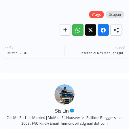
Tags:
Ucapan
أحدث
أقدم
Muffin GEBU!!
Kezutan di Res.Man Janggut
Sis Lin
Call Me Sis Lin | Married | MoM of 3 | Housewife | Fulltime Blogger since
2008 . FAQ Kindly Email : linmdnoor[at]gmail[dot]com