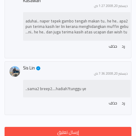
Kasawari
ديسمبر 20, 2008 1:27 ص
aduhai.. naper tepek gambo tengah makan tu.. he he.. apa2
pun terima kasih ler lin kerana menghidangkan muffin gebu
ni.. he he.. dan juga terima kasih atas ucapan dan wish tu...
رد
حذف
Sis Lin
ديسمبر 20, 2008 7:36 ص
sama2 breep2....hadiah?tunggu ye..
رد
حذف
إرسال تعليق