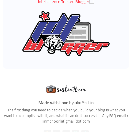
(483)
2023
◄
◄
ديسمبر 2023
(31)
◄
نوفمبر 2023
(40)
◄
أكتوبر 2023
(30)
◄
سبتمبر 2023
(51)
◄
أغسطس 2023
(41)
◄
يوليو 2023
(40)
◄
يونيو 2023
(32)
◄
مايو 2023
(19)
◄
أبريل 2023
(29)
◄
مارس 2023
(86)
◄
فبراير 2023
(42)
◄
يناير 2023
(42)
(575)
2022
◄
◄
ديسمبر 2022
(51)
◄
نوفمبر 2022
(27)
◄
أكتوبر 2022
(35)
◄
سبتمبر 2022
(45)
◄
أغسطس 2022
(47)
Made with Love by aku Sis Lin
◄
يوليو 2022
(54)
The first thing you need to decide when you build your blog is what you
◄
يونيو 2022
(63)
want to accomplish with it, and what it can do if successful. Any FAQ email :
◄
مايو 2022
(31)
linmdnoor[at]gmail[dot]com
◄
أبريل 2022
(71)
◄
مارس 2022
(45)