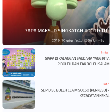
Info
APA MAKSUD SINGKATAN #OOTD TU?
By -
Sis Lin
الاثنين, يونيو 10, 2019
Ilmiah
SIAPA DI KALANGAN SAUDARA YANG KITA
BOLEH DAN TAK BOLEH SALAM ?
Info
SLIP DISC BOLEH CLAIM SOCSO (PERKESO) -
KECACATAN KEKAL