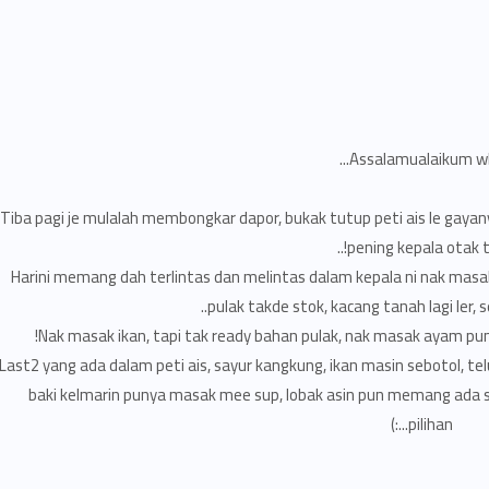
Assalamualaikum wbt
Tiba pagi je mulalah membongkar dapor, bukak tutup peti ais le gayan
pening kepala otak tau
Harini memang dah terlintas dan melintas dalam kepala ni nak masak 
pulak takde stok, kacang tanah lagi ler, s
Nak masak ikan, tapi tak ready bahan pulak, nak masak ayam pun sa
Last2 yang ada dalam peti ais, sayur kangkung, ikan masin sebotol, te
baki kelmarin punya masak mee sup, lobak asin pun memang ada st
pilihan...:)