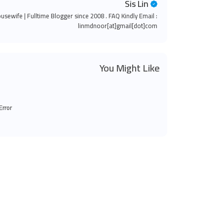
Sis Lin
ousewife | Fulltime Blogger since 2008 . FAQ Kindly Email :
linmdnoor[at]gmail[dot]com
You Might Like
Error: