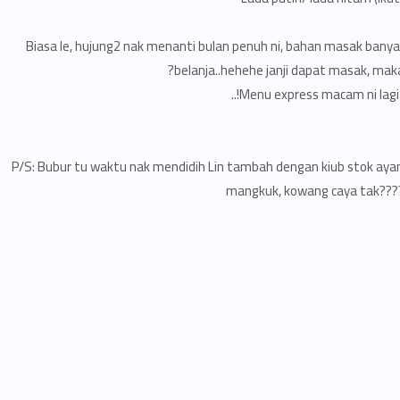
Biasa le, hujung2 nak menanti bulan penuh ni, bahan masak banyak
belanja..hehehe janji dapat masak, maka
Menu express macam ni lagi s
P/S: Bubur tu waktu nak mendidih Lin tambah dengan kiub stok aya
mangkuk, kowang caya tak???