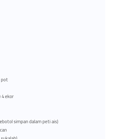
 pot.
 4 ekor.
sebotol simpan dalam peti ais)
can.
 sukalah)