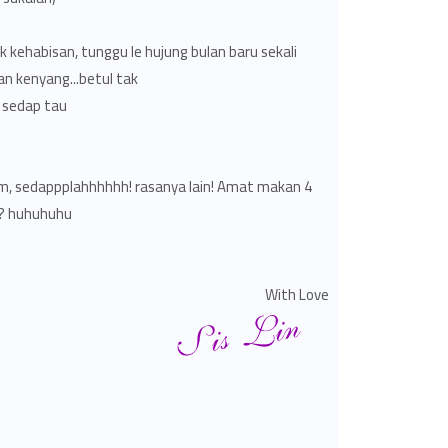
 kehabisan, tunggu le hujung bulan baru sekali
n kenyang...betul tak?
edap tau!..
m, sedappplahhhhhh! rasanya lain! Amat makan 4
? huhuhuhu
With Love