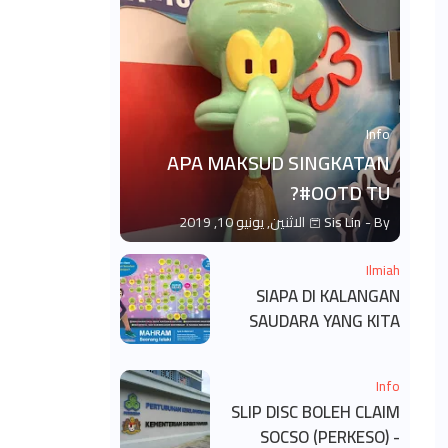
Info
APA MAKSUD SINGKATAN
#OOTD TU?
By -
Sis Lin
الاثنين, يونيو 10, 2019
Ilmiah
SIAPA DI KALANGAN
SAUDARA YANG KITA
BOLEH DAN TAK BOLEH
SALAM ?
Info
SLIP DISC BOLEH CLAIM
SOCSO (PERKESO) -