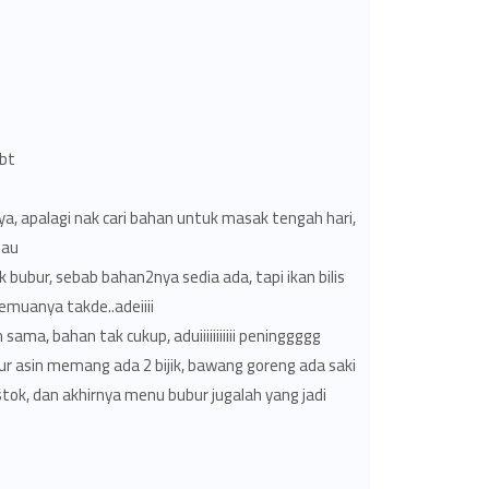
...
ya, apalagi nak cari bahan untuk masak tengah hari,
!..
bubur, sebab bahan2nya sedia ada, tapi ikan bilis
emuanya takde..adeiiii..
ma, bahan tak cukup, aduiiiiiiiiiii peninggggg!
lur asin memang ada 2 bijik, bawang goreng ada saki
ok, dan akhirnya menu bubur jugalah yang jadi