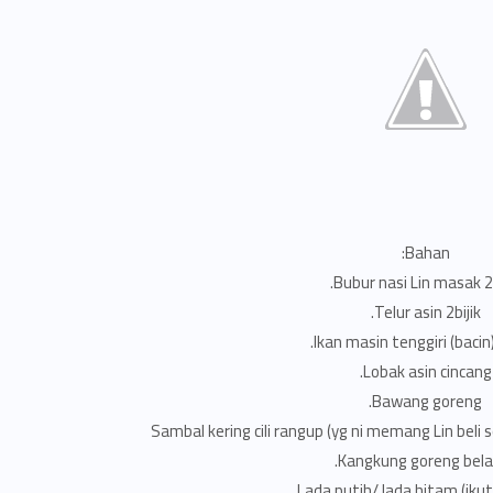
Bahan:
Bubur nasi Lin masak 2
Telur asin 2bijik.
Ikan masin tenggiri (bacin)
Lobak asin cincang.
Bawang goreng.
Sambal kering cili rangup (yg ni memang Lin beli 
Kangkung goreng bela
Lada putih/ lada hitam (ikut