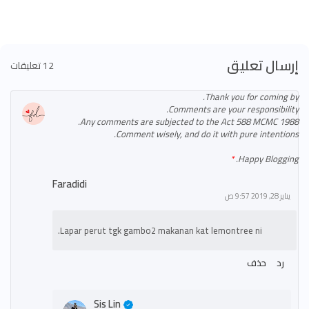
إرسال تعليق
12 تعليقات
Thank you for coming by.
Comments are your responsibility.
Any comments are subjected to the Act 588 MCMC 1988.
Comment wisely, and do it with pure intentions.
Happy Blogging.
Faradidi
يناير 28, 2019 9:57 ص
Lapar perut tgk gambo2 makanan kat lemontree ni.
رد
حذف
Sis Lin