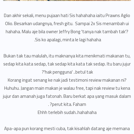
Dan akhir sekali, menu pujaan hati Sis hahahaha iaitu Prawns Aglio
Olio. Besarkan udangnya, fresh gitu. Sampai 2x Sis menambah ui
hahaha. Malu aje bila owner Jeffry Bong 'tanya nak tambah tak'?
Sis ko apalagi, minta le lagi hahaha.
Bukan tak tau malulah, itu maknanya kita menikmati makanan tu,
sedap kita kata sedap, tak sedap kita kata tak sedap. Itu baru jujur
'hak pengguna' ..betul tak?
Korang ingat senang ke nak jadi testimoni review makanan ni?
Huhuhu. Jangan main makan je walau free, tapi nak review tu kena
jujur dan amanah juga fatonah. Baru berkat apa yang masuk dalam
perut kita. Faham? .
Ehhh terlebih sudah..hahahaha
Apa-apa pun korang mesti cuba, tak kisahlah datang aje memana