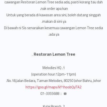
cawangan Restoran Lemon Tree sedia ada, pasti korang tau dah
nak order apa kan.
Untuk yang berada di kawasan area sini, boleh datang singgah
makan di sini ya.
Di bawah ni Sis senaraikan kesemua cawangan Lemon Tree sedia
ada ya.
Restoran Lemon Tree
.
1. Melodies HQ
(operation hour:12pm-11pm)
No.18,Jalan Bedara, Taman Melodies, 80250 Johor Bahru, Johor.
https://goo.gl/maps/kY1hoobQyTA2
☎️ ：07-3355688
2. Kulai Branch