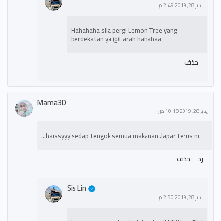
يناير 28, 2019 2:49 م
Hahahaha sila pergi Lemon Tree yang
berdekatan ya @Farah hahahaa
حذف
Mama3D
يناير 28, 2019 10:18 ص
haissyyy sedap tengok semua makanan..lapar terus ni...
رد
حذف
Sis Lin
يناير 28, 2019 2:50 م