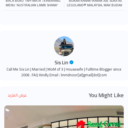
BACA BUKU TAPI MATA TERBAYANG
BUKAN KANAK-KANAK AJE SUKA KE
MENU 'AUSTRALIAN LAMB SHANK'
LEGOLAND® MALAYSIA, MAK BUDAK
MOONLIGHT CAKE HOUSE
PUN SUKA!
Sis Lin
Call Me Sis Lin | Married | MoM of 3 | Housewife | Fulltime Blogger since
2008 . FAQ Kindly Email : linmdnoor[at]gmail[dot]com
You Might Like
عرض المزيد