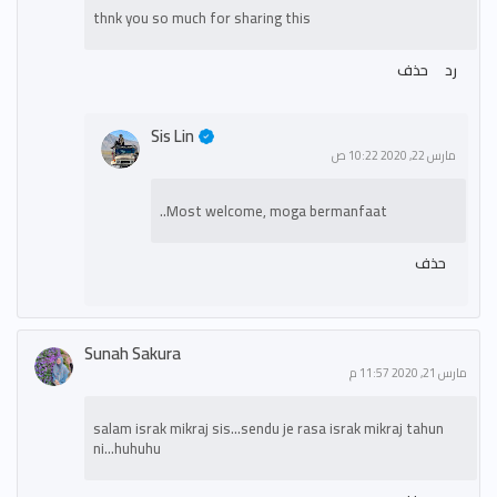
thnk you so much for sharing this
رد
حذف
Sis Lin
مارس 22, 2020 10:22 ص
Most welcome, moga bermanfaat..
حذف
Sunah Sakura
مارس 21, 2020 11:57 م
salam israk mikraj sis...sendu je rasa israk mikraj tahun
ni...huhuhu