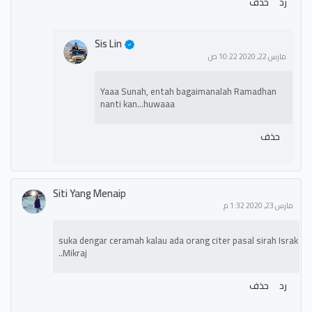
رد
حذف
Sis Lin
مارس 22, 2020 10:22 ص
Yaaa Sunah, entah bagaimanalah Ramadhan
nanti kan...huwaaa
حذف
Siti Yang Menaip
مارس 23, 2020 1:32 م
suka dengar ceramah kalau ada orang citer pasal sirah Israk
Mikraj..
رد
حذف