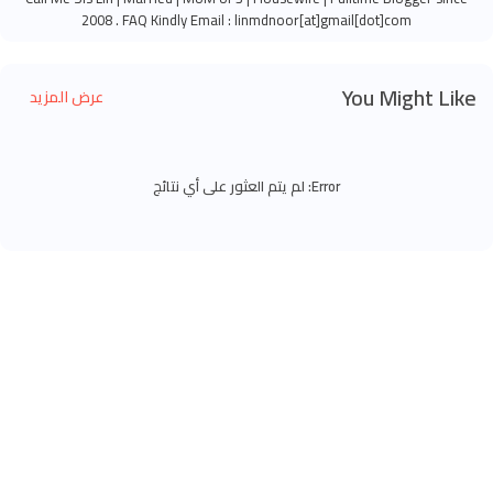
2008 . FAQ Kindly Email : linmdnoor[at]gmail[dot]com
You Might Like
عرض المزيد
Error:
لم يتم العثور على أي نتائج