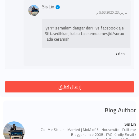
Sis Lin
مارس 23, 2020 5:53 م
Iyerrr semalam dengar dari live facebook aje
Siti..sedihkan, kalau tak semua mesjid/surau
ada ceramah..
حذف
إرسال تعليق
Blog Author
Sis Lin
Call Me Sis Lin | Married | MoM of 3 | Housewife | Fulltime
Blogger since 2008 . FAQ Kindly Email :