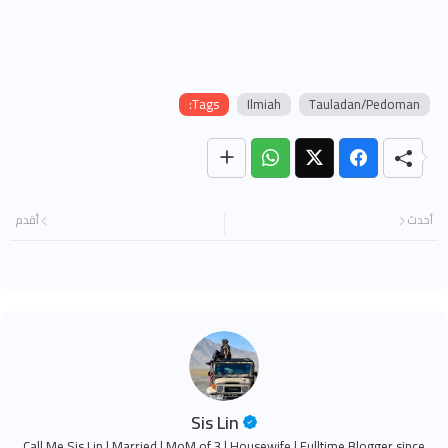
Tags:
Ilmiah
Tauladan/Pedoman
أحدث
أقدم
Sis Lin
Call Me Sis Lin | Married | MoM of 3 | Housewife | Fulltime Blogger since