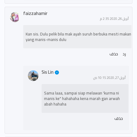
faizzahamir
أبريل 26, 2020 2:35 م
Kan sis. Dulu pelik bila mak ayah suruh berbuka mesti makan
yang manis-manis dulu
رد
حذف
Sis Lin
أبريل 27, 2020 10:15 ص
Sama laaa, sampai siap melawan 'kurma ni
manis ke" hahahaha kena marah gan arwah
abah hahaha
حذف