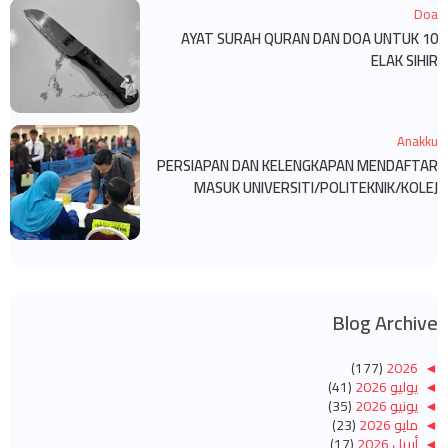
Doa
10 AYAT SURAH QURAN DAN DOA UNTUK
ELAK SIHIR
Anakku
PERSIAPAN DAN KELENGKAPAN MENDAFTAR
MASUK UNIVERSITI/POLITEKNIK/KOLEJ
Blog Archive
(177)
2026
◄
◄
يوليو 2026
(41)
◄
يونيو 2026
(35)
◄
مايو 2026
(23)
◄
أبريل 2026
(17)