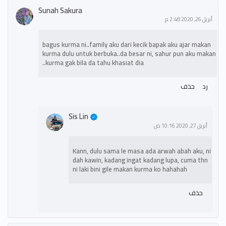
Sunah Sakura
أبريل 26, 2020 2:48 م
bagus kurma ni..family aku dari kecik bapak aku ajar makan
kurma dulu untuk berbuka..da besar ni, sahur pun aku makan
kurma gak bila da tahu khasiat dia..
رد
حذف
Sis Lin
أبريل 27, 2020 10:16 ص
Kann, dulu sama le masa ada arwah abah aku, ni
dah kawin, kadang ingat kadang lupa, cuma thn
ni laki bini gile makan kurma ko hahahah
حذف