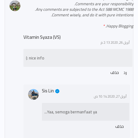
Comments are your responsibility.
Any comments are subjected to the Act 588 MCMC 1988.
Comment wisely, and do it with pure intentions.
Happy Blogging.
Vitamin Syaza (VS)
أبريل 26, 2020 2:13 م
nice info :)
رد
حذف
Sis Lin
أبريل 27, 2020 10:14 ص
Yaa, semoga bermanfaat ya...
حذف