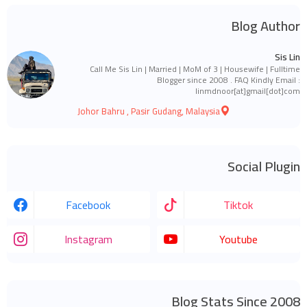
Blog Author
Sis Lin
Call Me Sis Lin | Married | MoM of 3 | Housewife | Fulltime
Blogger since 2008 . FAQ Kindly Email :
linmdnoor[at]gmail[dot]com
Johor Bahru , Pasir Gudang, Malaysia
Social Plugin
Facebook
Tiktok
Instagram
Youtube
Blog Stats Since 2008