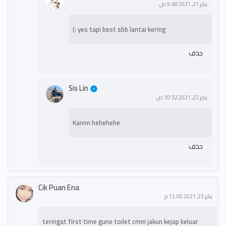
يناير 21, 2021 9:48 ص
yes tapi best sbb lantai kering :)
حذف
Sis Lin
يناير 22, 2021 10:32 ص
Kannn hehehehe
حذف
Cik Puan Ena
يناير 23, 2021 12:00 م
teringat first time gune toilet cmni jakun kejap keluar