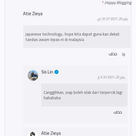
Happy Blogging.
Atie Zieya
يناير 20, 2021 10:27 ص
japanese technology.. hope kita dapat guna kan dekat
tandas awam lepas ni di malaysia
رد
حذف
Sis Lin
يناير 20, 2021 3:33 م
Canggihkan, siap boleh elak dari terpercik lagi
hahahaha
حذف
Atie Zieya