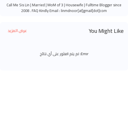
Call Me Sis Lin | Married | MoM of 3 | Housewife | Fulltime Blogger since
2008 . FAQ Kindly Email : linmdnoor[at]gmail[dot]com
You Might Like
عرض المزيد
Error:
لم يتم العثور على أي نتائج