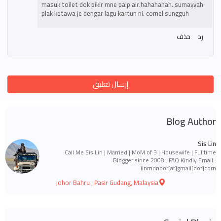
masuk toilet dok pikir mne paip air.hahahahah. sumayyah
plak ketawa je dengar lagu kartun ni. comel sungguh
رد
حذف
إرسال تعليق
Blog Author
Sis Lin
Call Me Sis Lin | Married | MoM of 3 | Housewife | Fulltime
Blogger since 2008 . FAQ Kindly Email :
linmdnoor[at]gmail[dot]com
Johor Bahru , Pasir Gudang, Malaysia