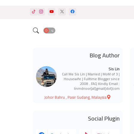
Blog Author
Sis Lin
Call Me Sis Lin | Married | MoM of 3 |
Housewife | Fulltime Blogger since
2008 . FAQ Kindly Email :
linmdnoor[at]gmail[dot]com
Johor Bahru , Pasir Gudang, Malaysia
Social Plugin