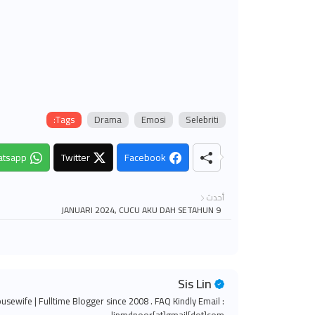
Tags:
Drama
Emosi
Selebriti
tsapp
Twitter
Facebook
أحدث
9 JANUARI 2024, CUCU AKU DAH SETAHUN
Sis Lin
ousewife | Fulltime Blogger since 2008 . FAQ Kindly Email :