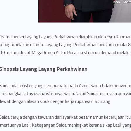
Drama bersiri Layang Layang Perkahwinan diarahkan oleh Eyra Rahma
sebagai pelakon utama. Layang Layang Perkahwinan bersiaran mulai 8 J
10 malam di slot MegaDrama Astro Ria atau strim on demand melalui 
Sinopsis Layang Layang Perkahwinan
Saida adalah isteri yang sempurna kepada Azim. Saida tidak menyedari 
naik pangkat atas usaha isterinya Saida. Naluri Saida mula rasa ada y
lewat dengan alasan sibuk dengan kerja rupanya dia curang.
Saida teruja dengan tawaran dari syarikat besar namun keterujaan itu
mertuanya Laeli. Ketegangan Saida meningkat kerana sikap Laeli yan