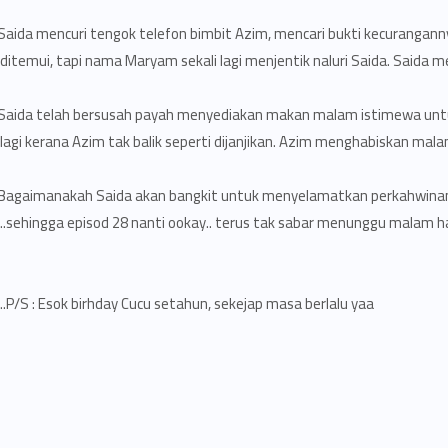
Saida mencuri tengok telefon bimbit Azim, mencari bukti kecurangan
ditemui, tapi nama Maryam sekali lagi menjentik naluri Saida. Saida 
Saida telah bersusah payah menyediakan makan malam istimewa untu
lagi kerana Azim tak balik seperti dijanjikan. Azim menghabiskan mala
Bagaimanakah Saida akan bangkit untuk menyelamatkan perkahwinan
sehingga episod 28 nanti ookay.. terus tak sabar menunggu malam ha
P/S : Esok birhday Cucu setahun, sekejap masa berlalu yaa..