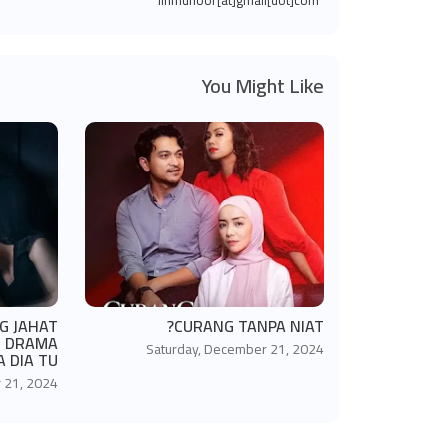
linmdnoor[at]gmail[dot]com
You Might Like
NG JAHAT
CURANG TANPA NIAT?
M DRAMA
Saturday, December 21, 2024
 DIA TU?
 21, 2024