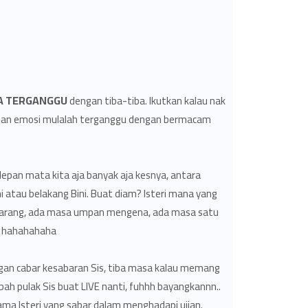
A TERGANGGU
dengan tiba-tiba. Ikutkan kalau nak
t, dan emosi mulalah terganggu dengan bermacam
epan mata kita aja banyak aja kesnya, antara
 atau belakang Bini. Buat diam? Isteri mana yang
ap jarang, ada masa umpan mengena, ada masa satu
 hahahahaha..
an cabar kesabaran Sis, tiba masa kalau memang
ah pulak Sis buat LIVE nanti, fuhhh bayangkannn..
ama Isteri yang sabar dalam menghadapi ujian.