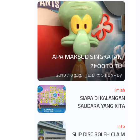
Info
APA MAKSUD SINGKATAN
#OOTD TU?
By -
Sis Lin
الاثنين, يونيو 10, 2019
Ilmiah
SIAPA DI KALANGAN
SAUDARA YANG KITA
BOLEH DAN TAK BOLEH
SALAM ?
Info
SLIP DISC BOLEH CLAIM