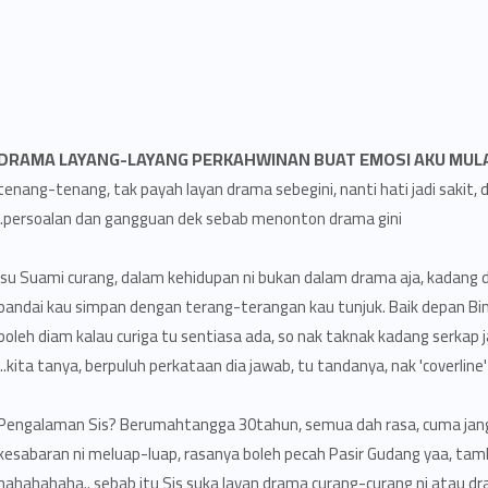
DRAMA LAYANG-LAYANG PERKAHWINAN BUAT EMOSI AKU MUL
tenang-tenang, tak payah layan drama sebegini, nanti hati jadi saki
persoalan dan gangguan dek sebab menonton drama gini.
Isu Suami curang, dalam kehidupan ni bukan dalam drama aja, kadang d
pandai kau simpan dengan terang-terangan kau tunjuk. Baik depan Bini
boleh diam kalau curiga tu sentiasa ada, so nak taknak kadang serk
kita tanya, berpuluh perkataan dia jawab, tu tandanya, nak 'coverline'
Pengalaman Sis? Berumahtangga 30tahun, semua dah rasa, cuma jang
kesabaran ni meluap-luap, rasanya boleh pecah Pasir Gudang yaa, tamb
hahahahaha.. sebab itu Sis suka layan drama curang-curang ni atau dr