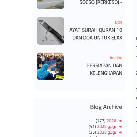
SOCSO (PERKESO) -
KECACATAN KEKAL
Doa
10 AYAT SURAH QURAN
DAN DOA UNTUK ELAK
SIHIR
Anakku
PERSIAPAN DAN
KELENGKAPAN
MENDAFTAR MASUK
UNIVERSITI/POLITEKNIK
/KOLEJ
Blog Archive
(177)
2026
◄
◄
يوليو 2026
(41)
◄
يونيو 2026
(35)