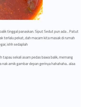
alik tinggal panaskan. Siput Sedut pun ada .. Patut
k terlalu pekat, dah macam kita masak di rumah
ar, ishh sedaplah..
oleh tapau sekali asam pedas bawa balik, memang
upa nak amik gambar depan gerinya hahahaha.. alaa