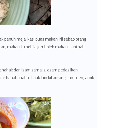
ak penuh meja, kasi puas makan. Ni sebab orang
n, makan tu bebila jerr boleh makan, tapi bab
jenahak dan izam sama is, asam pedas ikan
r hahahahaha.. Lauk lain kitaorang sama jerr, amik