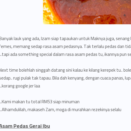
Banyak lauk yang ada, Izam siap tapaukan untuk Maknya juga, senang b
femes, memang sedap rasa asam pedasnya. Tak terlalu pedas dan tida
tapi ada something special dalam rasa asam pedas tu, ikannya pun seg
Next time bolehlah singgah datang sini kalau ke kilang kerepek tu.. b
sedap.. rugi pulak tak tapau. Bila dah kenyang, dengan cuaca panas, l
korang google jer laa..
Kami makan tu total RM53 siap minuman..
Alhamdulilah, makaseh Zam, moga di murahkan rezekinya selalu..
Asam Pedas Gerai Ibu