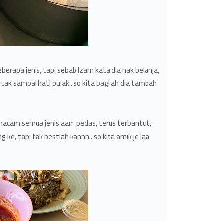
erapa jenis, tapi sebab Izam kata dia nak belanja,
i tak sampai hati pulak.. so kita bagilah dia tambah
-macam semua jenis aam pedas, terus terbantut,
g ke, tapi tak bestlah kannn.. so kita amik je laa