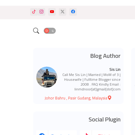
Blog Author
Sis Lin
Call Me Sis Lin | Married | MoM of 3 |
Housewife | Fulltime Blogger since
2008 . FAQ Kindly Email :
linmdnoor[at]gmail[dot]com
Johor Bahru , Pasir Gudang, Malaysia
Social Plugin