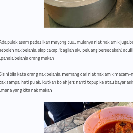
Ada pulak asam pedas ikan mayong tuu.. mulanya niat nak amik juga beb
seboleh nak belanja, siap cakap, 'bagilah aku peluang bersedekah', aduii
pahala belanja orang makan.
Sis ni bila kata orang nak belanja, memang dari niat nak amik macam
tak sampai hati pulak, ikutkan boleh jerr, nanti topup ke atau bayar asin
mana yang kita nak makan.