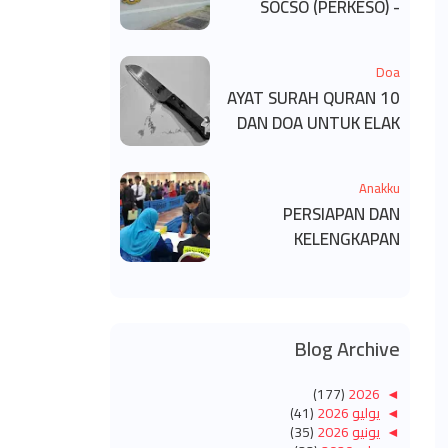
SOCSO (PERKESO) -
KECACATAN KEKAL
Doa
10 AYAT SURAH QURAN
DAN DOA UNTUK ELAK
SIHIR
Anakku
PERSIAPAN DAN
KELENGKAPAN
MENDAFTAR MASUK
UNIVERSITI/POLITEKNIK
/KOLEJ
Blog Archive
(177)
2026
◄
◄
يوليو 2026
(41)
◄
يونيو 2026
(35)