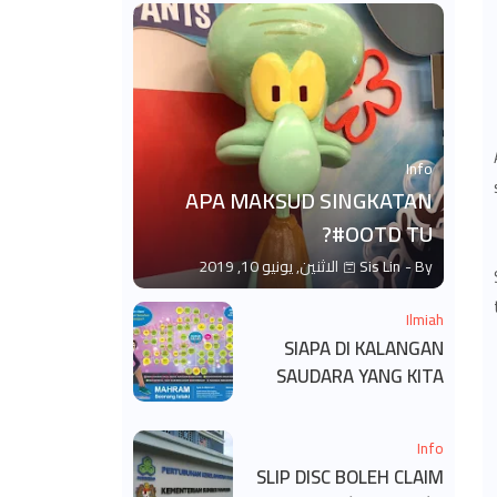
Info
APA MAKSUD SINGKATAN
#OOTD TU?
By -
Sis Lin
الاثنين, يونيو 10, 2019
Ilmiah
SIAPA DI KALANGAN
SAUDARA YANG KITA
BOLEH DAN TAK BOLEH
SALAM ?
Info
SLIP DISC BOLEH CLAIM