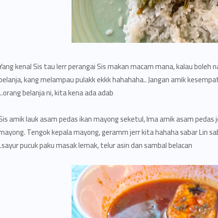
Yang kenal Sis tau lerr perangai Sis makan macam mana, kalau boleh n
belanja, kang melampau pulakk ekkk hahahaha.. Jangan amik kesempata
orang belanja ni, kita kena ada adab..
Sis amik lauk asam pedas ikan mayong seketul, Ima amik asam pedas 
mayong. Tengok kepala mayong, geramm jerr kita hahaha sabar Lin saba
sayur pucuk paku masak lemak, telur asin dan sambal belacan.