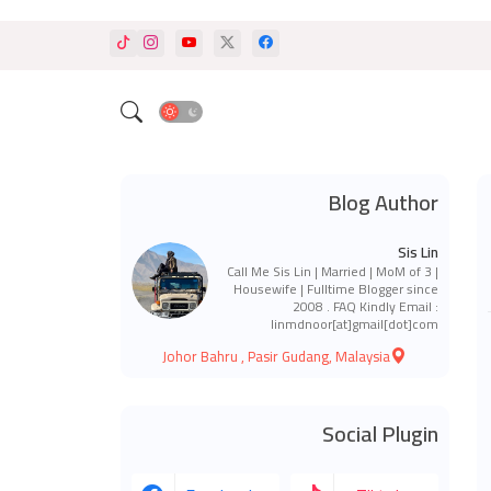
Blog Author
Sis Lin
Call Me Sis Lin | Married | MoM of 3 |
Housewife | Fulltime Blogger since
2008 . FAQ Kindly Email :
linmdnoor[at]gmail[dot]com
Johor Bahru , Pasir Gudang, Malaysia
Social Plugin