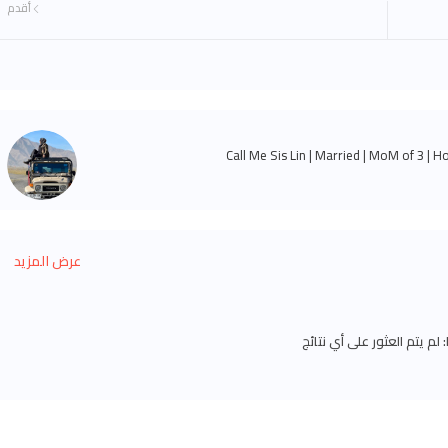
أقدم
Call Me Sis Lin | Married | MoM of 3 | H
عرض المزيد
لم يتم العثور على أي نتائج