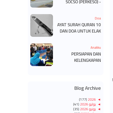
SOCSO (PERKESO) -
KECACATAN KEKAL
Doa
10 AYAT SURAH QURAN
DAN DOA UNTUK ELAK
SIHIR
Anakku
PERSIAPAN DAN
KELENGKAPAN
MENDAFTAR MASUK
UNIVERSITI/POLITEKNIK
/KOLEJ
Blog Archive
(177)
2026
◄
◄
يوليو 2026
(41)
◄
يونيو 2026
(35)