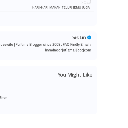
أحدث
HARI-HARI MAKAN TELUR JEMU JUGA
Sis Lin
ousewife | Fulltime Blogger since 2008 . FAQ Kindly Email :
linmdnoor[at]gmail[dot]com
You Might Like
Error: