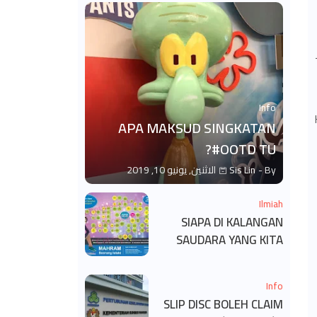
Info
APA MAKSUD SINGKATAN
#OOTD TU?
By -
Sis Lin
الاثنين, يونيو 10, 2019
Ilmiah
SIAPA DI KALANGAN
SAUDARA YANG KITA
BOLEH DAN TAK BOLEH
SALAM ?
Info
SLIP DISC BOLEH CLAIM