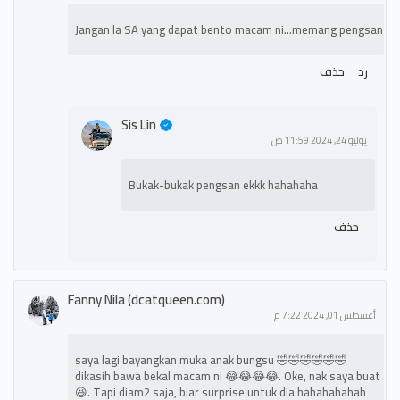
Jangan la SA yang dapat bento macam ni...memang pengsan
رد
حذف
Sis Lin
يوليو 24, 2024 11:59 ص
Bukak-bukak pengsan ekkk hahahaha
حذف
Fanny Nila (dcatqueen.com)
أغسطس 01, 2024 7:22 م
🤣🤣🤣🤣🤣🤣 saya lagi bayangkan muka anak bungsu
dikasih bawa bekal macam ni 😂😂😂😂. Oke, nak saya buat
😆. Tapi diam2 saja, biar surprise untuk dia hahahahahah