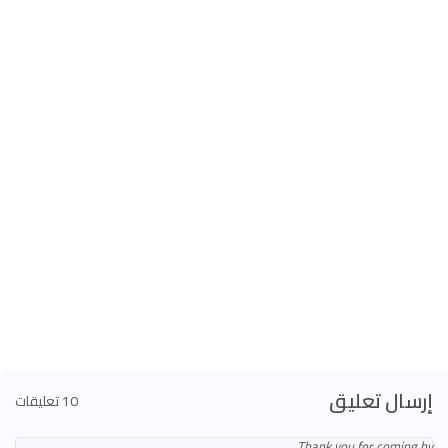
إرسال تعليق
10 تعليقات
Thank you for coming by.