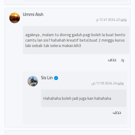
Ummi Aish
يوليو 22, 2024 12:41 م
agaknya , malam tu diorng gaduh.pagi boleh la buat bento
camtu lan sis? hahahah kreatif betul.buat 2 minggu kurus
laki sebab tak selera makan.kih3
رد
حذف
Sis Lin
يوليو 24, 2024 11:59 ص
Hahahaha boleh jadi juga kan hahahaha
حذف