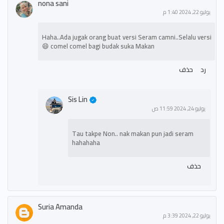
nona sani
يوليو 22, 2024 1:40 م
Haha..Ada jugak orang buat versi Seram camni..Selalu versi
comel comel bagi budak suka Makan 😄
رد
حذف
Sis Lin
يوليو 24, 2024 11:59 ص
Tau takpe Non.. nak makan pun jadi seram
hahahaha
حذف
Suria Amanda
يوليو 22, 2024 3:39 م