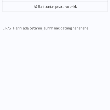
Jari tunjuk peace yo ekkk! 😆
P/S : Harini ada tetamu jauhhh nak datang hehehehe ..