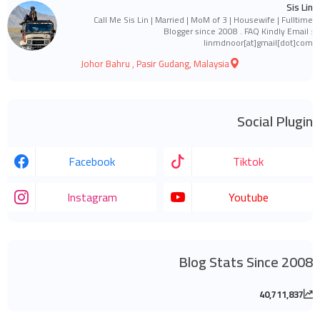
Sis Lin
Call Me Sis Lin | Married | MoM of 3 | Housewife | Fulltime
Blogger since 2008 . FAQ Kindly Email :
linmdnoor[at]gmail[dot]com
Johor Bahru , Pasir Gudang, Malaysia
Social Plugin
Facebook
Tiktok
Instagram
Youtube
Blog Stats Since 2008
40,711,837