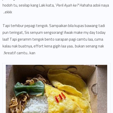
hodoh tu, sesilap kang Laki kata, ‘
Perli Ayah ke?
’ Hahaha adoii naya
ekkk..
Tapi terhibur pepagi tengok. Sampaikan bila kupas bawang tadi
pun teringat, Sis senyum sengsorang! Awak make my day today
laa!! Tapi geramm tengok bento sarapan pagi camtu laa, cuma
kalau nak buatnya, effort kena gigih laa yaa.. bukan senang nak
kreatif camtu.. kan!.