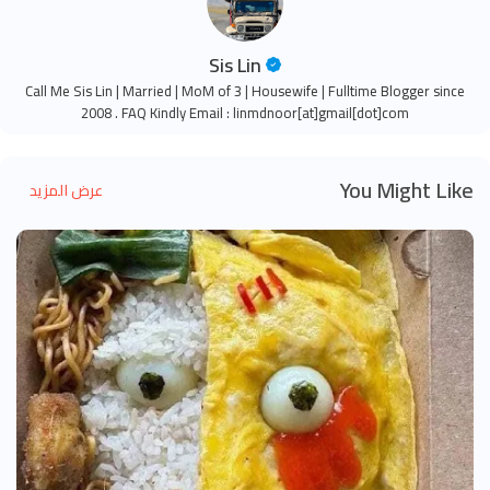
Sis Lin
Call Me Sis Lin | Married | MoM of 3 | Housewife | Fulltime Blogger since
2008 . FAQ Kindly Email : linmdnoor[at]gmail[dot]com
You Might Like
عرض المزيد