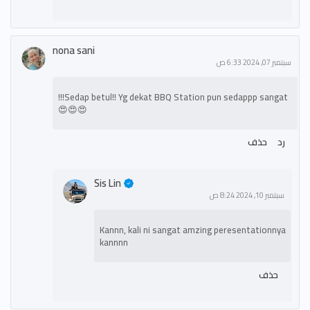
nona sani
سبتمبر 07, 2024 6:33 ص
Sedap betul!! Yg dekat BBQ Station pun sedappp sangat!!!
😍😍😍
رد
حذف
Sis Lin
سبتمبر 10, 2024 8:24 ص
Kannn, kali ni sangat amzing peresentationnya
kannnn
حذف