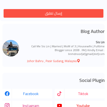
إرسال تعليق
Blog Author
Sis Lin
Call Me Sis Lin | Married | MoM of 3 | Housewife | Fulltime
Blogger since 2008 . FAQ Kindly Email :
linmdnoor[at]gmail[dot]com
Johor Bahru , Pasir Gudang, Malaysia
Social Plugin
Facebook
Tiktok
Instagram
Youtube