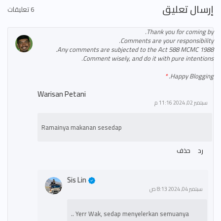
إرسال تعليق
6 تعليقات
Thank you for coming by.
Comments are your responsibility.
Any comments are subjected to the Act 588 MCMC 1988.
Comment wisely, and do it with pure intentions.
Happy Blogging.
Warisan Petani
سبتمبر 02, 2024 11:16 م
Ramainya makanan sesedap
رد
حذف
Sis Lin
سبتمبر 04, 2024 8:13 ص
Yerr Wak, sedap menyelerkan semuanya ..