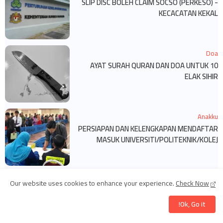
SLIP DISC BOLEH CLAIM SOCSO (PERKESO) -
KECACATAN KEKAL
Doa
10 AYAT SURAH QURAN DAN DOA UNTUK
ELAK SIHIR
Anakku
PERSIAPAN DAN KELENGKAPAN MENDAFTAR
MASUK UNIVERSITI/POLITEKNIK/KOLEJ
Our website uses cookies to enhance your experience.
Check Now
Ok, Go it!
Blog Archive