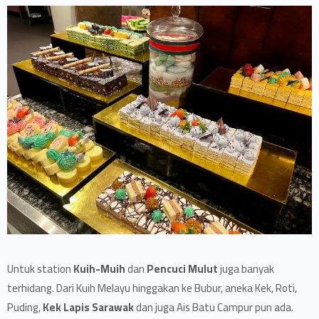
Untuk station
Kuih-Muih
dan
Pencuci Mulut
juga banyak
terhidang. Dari Kuih Melayu hinggakan ke Bubur, aneka Kek, Roti,
Puding,
Kek Lapis Sarawak
dan juga Ais Batu Campur pun ada.