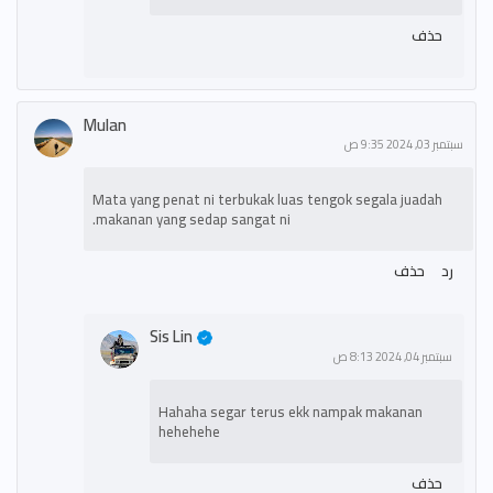
حذف
Mulan
سبتمبر 03, 2024 9:35 ص
Mata yang penat ni terbukak luas tengok segala juadah
makanan yang sedap sangat ni.
رد
حذف
Sis Lin
سبتمبر 04, 2024 8:13 ص
Hahaha segar terus ekk nampak makanan
hehehehe
حذف