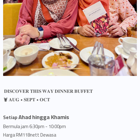
𝐃𝐈𝐒𝐂𝐎𝐕𝐄𝐑 𝐓𝐇𝐈𝐒 𝐖𝐀𝐘 𝐃𝐈𝐍𝐍𝐄𝐑 𝐁𝐔𝐅𝐅𝐄𝐓
𝐀𝐔𝐆 • 𝐒𝐄𝐏𝐓 • 𝐎𝐂𝐓 🦞
Ahad
hingga Khamis
Setiap
Bermula jam 6:30pm - 10:00pm
Harga RM118nett Dewasa