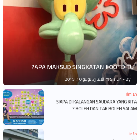
Info
APA MAKSUD SINGKATAN #OOTD TU?
By -
Sis Lin
الاثنين, يونيو 10, 2019
Ilmiah
SIAPA DI KALANGAN SAUDARA YANG KITA
BOLEH DAN TAK BOLEH SALAM ?
Info