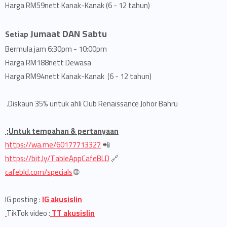
Harga RM59nett Kanak-Kanak (6 - 12 tahun)
Jumaat DAN Sabtu
Setiap
Bermula jam 6:30pm - 10:00pm
Harga RM188nett Dewasa
Harga RM94nett Kanak-Kanak (6 - 12 tahun)
Diskaun 35% untuk ahli Club Renaissance Johor Bahru.
Untuk tempahan & pertanyaan;
https://wa.me/60177713327
📲
https://bit.ly/TableAppCafeBLD
🔗
cafebld.com/specials
🌐
IG posting :
IG akusislin
TikTok video :
TT akusislin