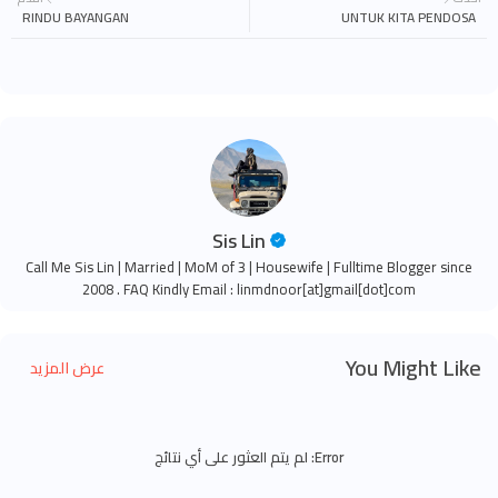
RINDU BAYANGAN
UNTUK KITA PENDOSA
Sis Lin
Call Me Sis Lin | Married | MoM of 3 | Housewife | Fulltime Blogger since
2008 . FAQ Kindly Email : linmdnoor[at]gmail[dot]com
You Might Like
عرض المزيد
Error:
لم يتم العثور على أي نتائج