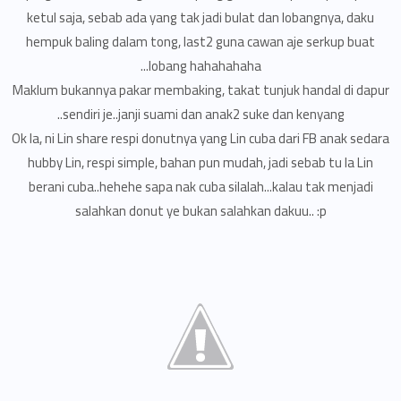
ketul saja, sebab ada yang tak jadi bulat dan lobangnya, daku
hempuk baling dalam tong, last2 guna cawan aje serkup buat
lobang hahahahaha...
Maklum bukannya pakar membaking, takat tunjuk handal di dapur
sendiri je..janji suami dan anak2 suke dan kenyang..
Ok la, ni Lin share respi donutnya yang Lin cuba dari FB anak sedara
hubby Lin, respi simple, bahan pun mudah, jadi sebab tu la Lin
berani cuba..hehehe sapa nak cuba silalah...kalau tak menjadi
salahkan donut ye bukan salahkan dakuu.. :p