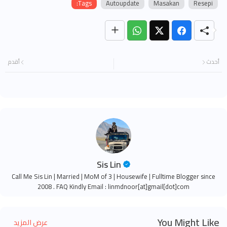
Tags:
Autoupdate
Masakan
Resepi
أحدث
أقدم
Sis Lin
Call Me Sis Lin | Married | MoM of 3 | Housewife | Fulltime Blogger since
2008 . FAQ Kindly Email : linmdnoor[at]gmail[dot]com
You Might Like
عرض المزيد