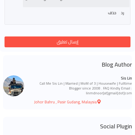
رد
حذف
إرسال تعليق
Blog Author
Sis Lin
Call Me Sis Lin | Married | MoM of 3 | Housewife | Fulltime
Blogger since 2008 . FAQ Kindly Email :
linmdnoor[at]gmail[dot]com
Johor Bahru , Pasir Gudang, Malaysia
Social Plugin