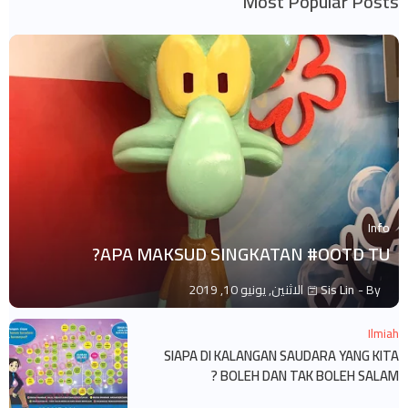
Most Popular Posts
Info
APA MAKSUD SINGKATAN #OOTD TU?
By -
Sis Lin
الاثنين, يونيو 10, 2019
Ilmiah
SIAPA DI KALANGAN SAUDARA YANG KITA
BOLEH DAN TAK BOLEH SALAM ?