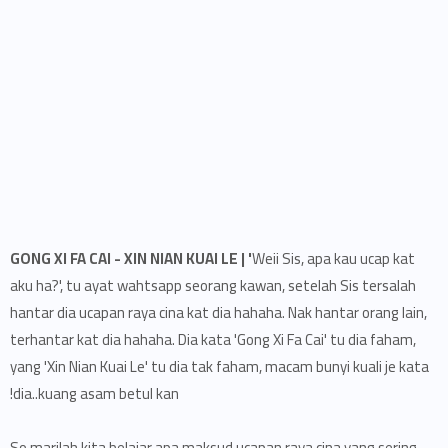
GONG XI FA CAI - XIN NIAN KUAI LE | '
Weii Sis, apa kau ucap kat
aku ha?', tu ayat wahtsapp seorang kawan, setelah Sis tersalah
hantar dia ucapan raya cina kat dia hahaha. Nak hantar orang lain,
terhantar kat dia hahaha. Dia kata 'Gong Xi Fa Cai' tu dia faham,
yang 'Xin Nian Kuai Le' tu dia tak faham, macam bunyi kuali je kata
dia..kuang asam betul kan!
So marilah kita belajar apa maksud ucapan raya cina yang sering