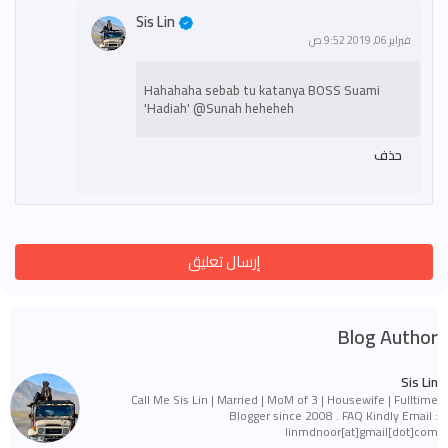
Sis Lin
فبراير 06, 2019 9:52 ص
Hahahaha sebab tu katanya BOSS Suami
'Hadiah' @Sunah heheheh
حذف
إرسال تعليق
Blog Author
Sis Lin
Call Me Sis Lin | Married | MoM of 3 | Housewife | Fulltime
Blogger since 2008 . FAQ Kindly Email :
linmdnoor[at]gmail[dot]com