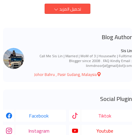
تحميل المزيد
Blog Author
Sis Lin
Call Me Sis Lin | Married | MoM of 3 | Housewife | Fulltime
Blogger since 2008 . FAQ Kindly Email :
linmdnoor[at]gmail[dot]com
Johor Bahru , Pasir Gudang, Malaysia
Social Plugin
Facebook
Tiktok
Instagram
Youtube