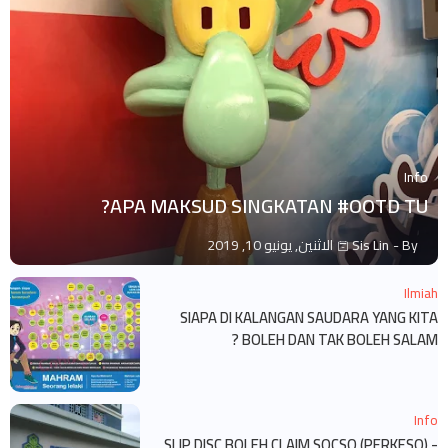
Info
APA MAKSUD SINGKATAN #OOTD TU?
By -
Sis Lin
الاثنين, يونيو 10, 2019
Ilmiah
SIAPA DI KALANGAN SAUDARA YANG KITA
BOLEH DAN TAK BOLEH SALAM ?
Info
SLIP DISC BOLEH CLAIM SOCSO (PERKESO) -