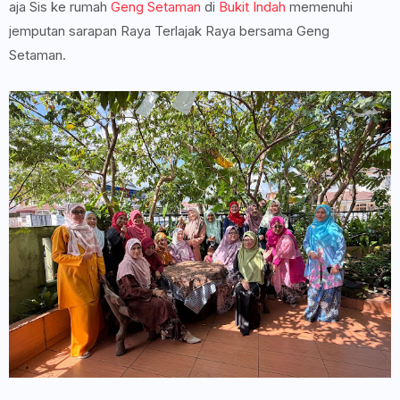
aja Sis ke rumah
Geng Setaman
di
Bukit Indah
memenuhi
jemputan sarapan Raya Terlajak Raya bersama Geng
Setaman.