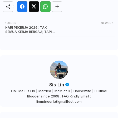
OLDER
NEWER
HARI PEKERJA 2026 : TAK
SEMUA KERJA BERGAJI, TAPI
ADA NILAINYA
Sis Lin
Call Me Sis Lin | Married | MoM of 3 | Housewife | Fulltime
Blogger since 2008 . FAQ Kindly Email :
linmdnoor[at]gmail[dot]com