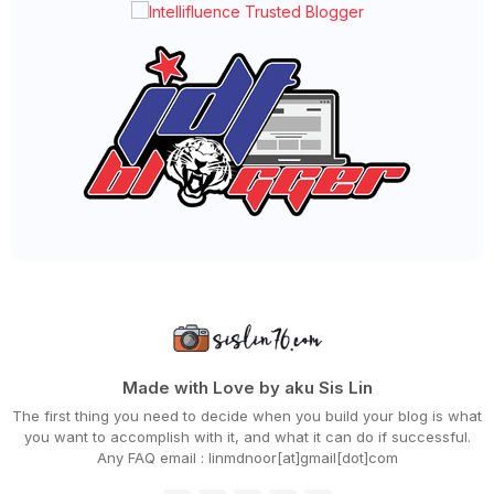
►
October 2022
(35)
►
September 2022
(45)
►
August 2022
(47)
►
July 2022
(54)
►
June 2022
(63)
►
May 2022
(31)
►
April 2022
(71)
►
March 2022
(45)
►
February 2022
(54)
►
January 2022
(52)
►
2021
(745)
►
December 2021
(43)
►
November 2021
(36)
►
October 2021
(50)
►
September 2021
(55)
►
August 2021
(63)
►
July 2021
(70)
►
June 2021
(86)
►
May 2021
(53)
Made with Love by aku Sis Lin
►
April 2021
(81)
The first thing you need to decide when you build your blog is what
►
March 2021
(70)
you want to accomplish with it, and what it can do if successful.
►
February 2021
(71)
Any FAQ email : linmdnoor[at]gmail[dot]com
►
January 2021
(67)
►
2020
(797)