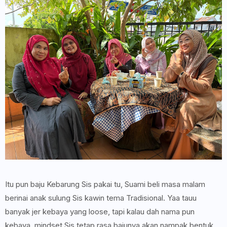
Itu pun baju Kebarung Sis pakai tu, Suami beli masa malam
berinai anak sulung Sis kawin tema Tradisional. Yaa tauu
banyak jer kebaya yang loose, tapi kalau dah nama pun
kebaya, mindset Sis tetap rasa bajunya akan nampak bentuk