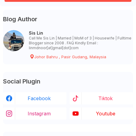
Blog Author
Sis Lin
Call Me Sis Lin | Married | MoM of 3 | Housewife | Fulltime
Blogger since 2008 . FAQ Kindly Email :
linmdnoor[at]gmail[dot]com
Johor Bahru , Pasir Gudang, Malaysia
Social Plugin
Facebook
Tiktok
Instagram
Youtube