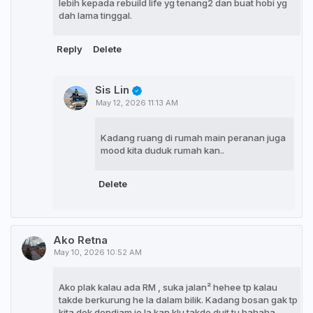
lebih kepada rebuild life yg tenang2 dan buat hobi yg
dah lama tinggal.
Reply
Delete
Sis Lin
May 12, 2026 11:13 AM
Kadang ruang di rumah main peranan juga
mood kita duduk rumah kan..
Delete
Ako Retna
May 10, 2026 10:52 AM
Ako plak kalau ada RM , suka jalan² hehee tp kalau
takde berkurung he la dalam bilik. Kadang bosan gak tp
kita dok dendiam je la kan klu takde duit tu hahaha.