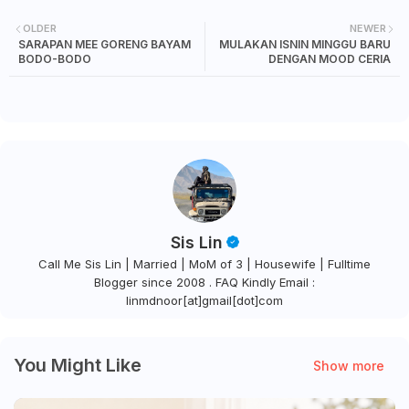
OLDER
NEWER
SARAPAN MEE GORENG BAYAM
MULAKAN ISNIN MINGGU BARU
BODO-BODO
DENGAN MOOD CERIA
Sis Lin
Call Me Sis Lin | Married | MoM of 3 | Housewife | Fulltime
Blogger since 2008 . FAQ Kindly Email :
linmdnoor[at]gmail[dot]com
You Might Like
Show more