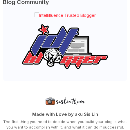
Blog Community
►
December 2022
(51)
►
November 2022
(27)
►
October 2022
(35)
►
September 2022
(45)
►
August 2022
(47)
►
July 2022
(54)
►
June 2022
(63)
►
May 2022
(31)
►
April 2022
(71)
►
March 2022
(45)
►
February 2022
(54)
►
January 2022
(52)
►
2021
(745)
►
December 2021
(43)
►
November 2021
(36)
►
October 2021
(50)
►
September 2021
(55)
►
August 2021
(63)
►
July 2021
(70)
►
June 2021
(86)
►
May 2021
(53)
Made with Love by aku Sis Lin
►
April 2021
(81)
The first thing you need to decide when you build your blog is what
►
March 2021
(70)
you want to accomplish with it, and what it can do if successful.