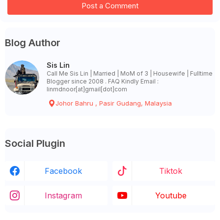
Post a Comment
Blog Author
Sis Lin
Call Me Sis Lin | Married | MoM of 3 | Housewife | Fulltime
Blogger since 2008 . FAQ Kindly Email :
linmdnoor[at]gmail[dot]com
Johor Bahru , Pasir Gudang, Malaysia
Social Plugin
Facebook
Tiktok
Instagram
Youtube