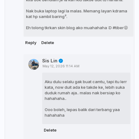
Nak buka laptop lagi la malas. Memang layan kdrama
kat hp sambil baring².
Eh tolong tkrkan skin blog ako muahahaha :D #tiber😝
Reply
Delete
Sis Lin
May 12, 2026 11:14 AM
Aku dulu selalu gak buat camtu, tapi itu lerr
kata, now duit ada ke takde ke, lebih suka
duduk rumah aja.. malas nak bersiap ko
hahahaha..
Ooo boleh, lepas balik dari terbang yaa
hahahaha
Delete