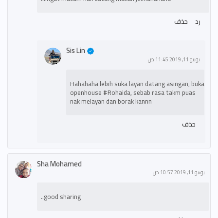
رد
حذف
Sis Lin
يونيو 11, 2019 11:45 ص
Hahahaha lebih suka layan datang asingan, buka
openhouse #Rohaida, sebab rasa takm puas
nak melayan dan borak kannn
حذف
Sha Mohamed
يونيو 11, 2019 10:57 ص
good sharing..