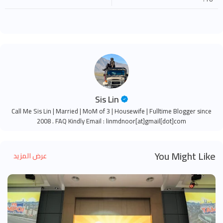
Sis Lin
Call Me Sis Lin | Married | MoM of 3 | Housewife | Fulltime Blogger since
2008 . FAQ Kindly Email : linmdnoor[at]gmail[dot]com
You Might Like
عرض المزيد