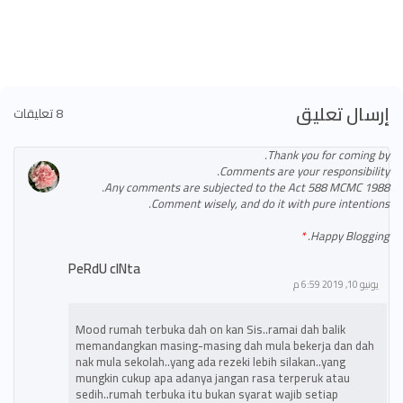
إرسال تعليق
8 تعليقات
Thank you for coming by.
Comments are your responsibility.
Any comments are subjected to the Act 588 MCMC 1988.
Comment wisely, and do it with pure intentions.
Happy Blogging.
PeRdU cINta
يونيو 10, 2019 6:59 م
Mood rumah terbuka dah on kan Sis..ramai dah balik
memandangkan masing-masing dah mula bekerja dan dah
nak mula sekolah..yang ada rezeki lebih silakan..yang
mungkin cukup apa adanya jangan rasa terperuk atau
sedih..rumah terbuka itu bukan syarat wajib setiap