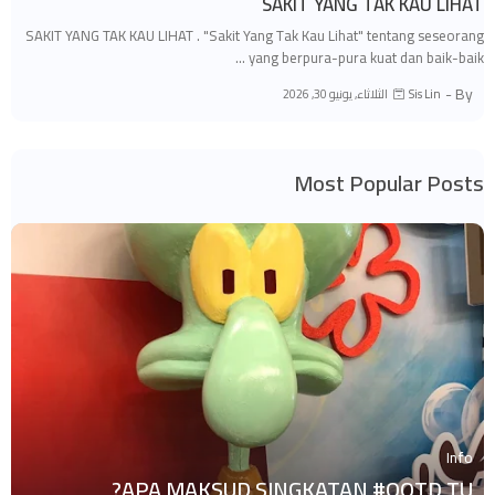
SAKIT YANG TAK KAU LIHAT
SAKIT YANG TAK KAU LIHAT . "Sakit Yang Tak Kau Lihat" tentang seseorang
yang berpura-pura kuat dan baik-baik …
By -
الثلاثاء, يونيو 30, 2026
Sis Lin
Most Popular Posts
Info
APA MAKSUD SINGKATAN #OOTD TU?