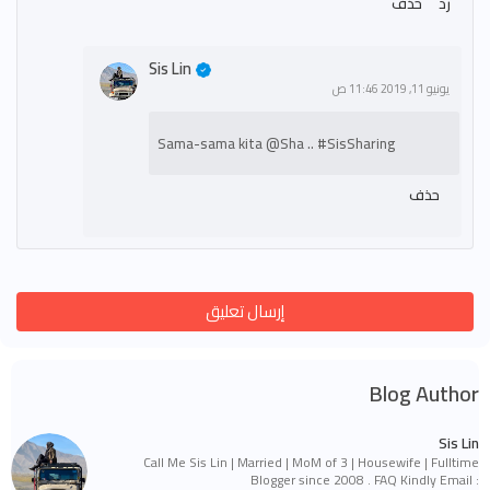
رد
حذف
Sis Lin
يونيو 11, 2019 11:46 ص
Sama-sama kita @Sha .. #SisSharing
حذف
إرسال تعليق
Blog Author
Sis Lin
Call Me Sis Lin | Married | MoM of 3 | Housewife | Fulltime
Blogger since 2008 . FAQ Kindly Email :