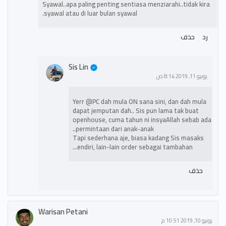
Syawal..apa paling penting sentiasa menziarahi..tidak kira
syawal atau di luar bulan syawal.
رد
حذف
Sis Lin
يونيو 11, 2019 8:14 ص
Yerr @PC dah mula ON sana sini, dan dah mula
dapat jemputan dah.. Sis pun lama tak buat
openhouse, cuma tahun ni insyaAllah sebab ada
permintaan dari anak-anak..
Tapi sederhana aje, biasa kadang Sis masaks
endiri, lain-lain order sebagai tambahan...
حذف
Warisan Petani
يونيو 10, 2019 10:51 م