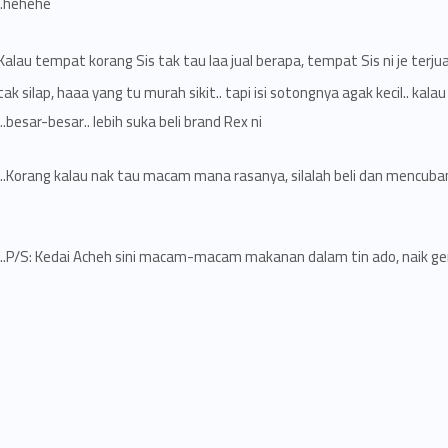
hehehe..
Kalau tempat korang Sis tak tau laa jual berapa, tempat Sis ni je terju
tak silap, haaa yang tu murah sikit.. tapi isi sotongnya agak kecil.. kala
besar-besar.. lebih suka beli brand Rex ni..
Korang kalau nak tau macam mana rasanya, silalah beli dan mencubany
P/S: Kedai Acheh sini macam-macam makanan dalam tin ado, naik ger