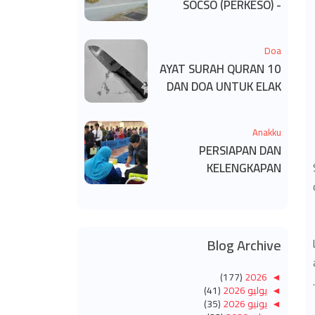
SOCSO (PERKESO) -
KECACATAN KEKAL
Doa
10 AYAT SURAH QURAN
DAN DOA UNTUK ELAK
SIHIR
Anakku
PERSIAPAN DAN
KELENGKAPAN
MENDAFTAR MASUK
UNIVERSITI/POLITEKNIK
/KOLEJ
Blog Archive
(177)
2026
◄
◄
يوليو 2026
(41)
◄
يونيو 2026
(35)