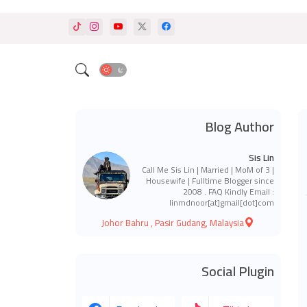
Blog Author
Sis Lin
Call Me Sis Lin | Married | MoM of 3 |
Housewife | Fulltime Blogger since
2008 . FAQ Kindly Email :
linmdnoor[at]gmail[dot]com
Johor Bahru , Pasir Gudang, Malaysia
Social Plugin