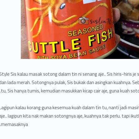
Style Sis kalau masak sotong dalam tin ni senang aje.. Sis hiris-hiris
dan lada merah. Sotongnya pulak, Sis bukak dan asingkan kuahnya. Se
tu, Sis hanya tumis, kemudian masukkan kicap cair aje, guna kuah soto
Lagipun kalau korang guna kesemua kuah dalam tin tu, nanti jadi masin si
aje.. lagipun kita nak makan sotongnya aje, kuahnya tak perlu. tapi i
memasaknya..