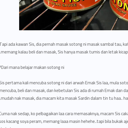
Tapi ada kawan Sis, dia pernah masak sotong ni masak sambal tau, kat
memang kalau beli dan masak, Sis hanya masak tumis dan letak kicap 
Dari mana belajar makan sotong ni?
Sis pertama kali mencuba sotong ni dari arwah Emak Sis laa, mula soton
mencuba, beli dan masak, dan kebetulan Sis ada di rumah Emak dan
mudah nak masak, dia macam kita masak Sardin dalam tin tu haa.. ha
Cuma nak sedap, ko pelbagaikan laa cara memasaknya, macam Sis cakap
sos kacang soya peram, memang laaa masin hehehe..tapi bila bukak aje t