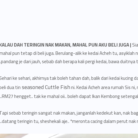
KALAU DAH TERINGIN NAK MAKAN, MAHAL PUN AKU BELI JUGA |
Sia
mahal pun tetap di beli juga. Berulang-alik ke kedai Acheh tu, asyiklah 
pandang je dari jauh, sebab dah berapa kali pergi kedai, bawa duitnya 
Sehari ke sehari, akhirnya tak boleh tahan dah, balik dari kedai kucing
seasoned Cuttle Fish
beli dua tin
ni. Kedai Acheh area rumah Sis ni, 
RM27 hengget.. tak ke mahal oii.. boleh dapat Ikan Kembong setengah
Tapi sebab teringin sangat nak makan, janganlah kedekut kan, nak bagi
datang teringin tu, sheshekali aje.. *meronta cacing dalam perut nak 