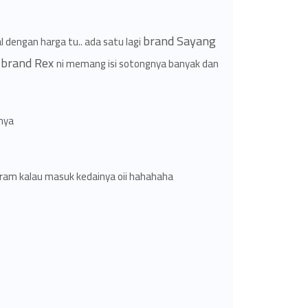
brand Sayang
al dengan harga tu.. ada satu lagi
brand Rex
u
ni memang isi sotongnya banyak dan
a..
am kalau masuk kedainya oii hahahaha..