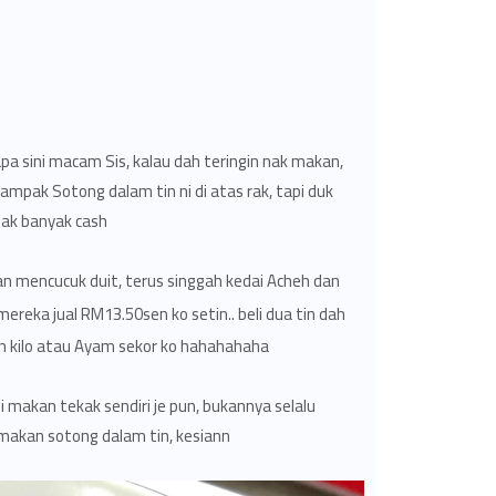
pa sini macam Sis, kalau dah teringin nak makan,
nampak Sotong dalam tin ni di atas rak, tapi duk
tak banyak cash.
 dan mencucuk duit, terus singgah kedai Acheh dan
mereka jual RM13.50sen ko setin.. beli dua tin dah
 kilo atau Ayam sekor ko hahahahaha...
 makan tekak sendiri je pun, bukannya selalu
makan sotong dalam tin, kesiann..