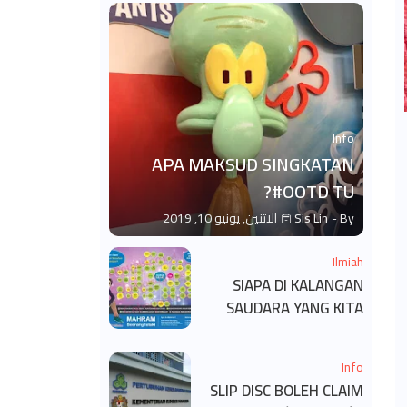
Info
APA MAKSUD SINGKATAN
#OOTD TU?
By -
Sis Lin
الاثنين, يونيو 10, 2019
Ilmiah
SIAPA DI KALANGAN
SAUDARA YANG KITA
BOLEH DAN TAK BOLEH
SALAM ?
Info
SLIP DISC BOLEH CLAIM