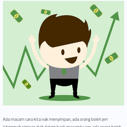
Ada macam cara kita nak menyimpan, ada orang boleh jerr
istiqomah simpan duit dalam bank macamtu jerr, ada orang boleh