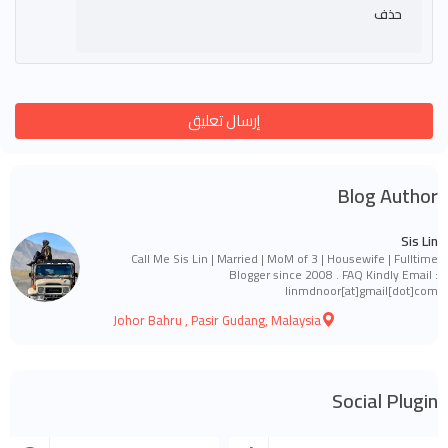
حذف
إرسال تعليق
Blog Author
Sis Lin
Call Me Sis Lin | Married | MoM of 3 | Housewife | Fulltime
Blogger since 2008 . FAQ Kindly Email :
linmdnoor[at]gmail[dot]com
Johor Bahru , Pasir Gudang, Malaysia
Social Plugin