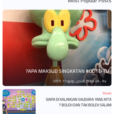
Most Popular Posts
Info
APA MAKSUD SINGKATAN #OOTD TU?
By -
Sis Lin
الاثنين, يونيو 10, 2019
Ilmiah
SIAPA DI KALANGAN SAUDARA YANG KITA
BOLEH DAN TAK BOLEH SALAM ?