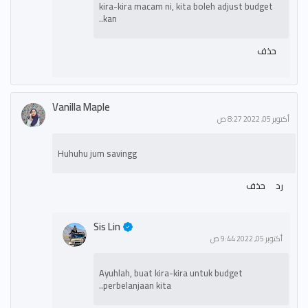
kira-kira macam ni, kita boleh adjust budget
kan..
حذف
Vanilla Maple
أكتوبر 05, 2022 8:27 ص
Huhuhu jum savingg
رد
حذف
Sis Lin
أكتوبر 05, 2022 9:44 ص
Ayuhlah, buat kira-kira untuk budget
perbelanjaan kita..