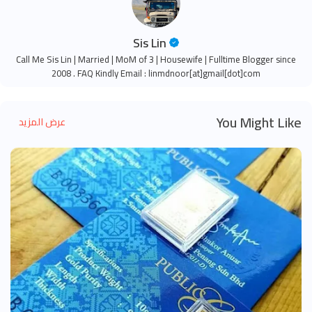
Sis Lin
Call Me Sis Lin | Married | MoM of 3 | Housewife | Fulltime Blogger since
2008 . FAQ Kindly Email : linmdnoor[at]gmail[dot]com
You Might Like
عرض المزيد